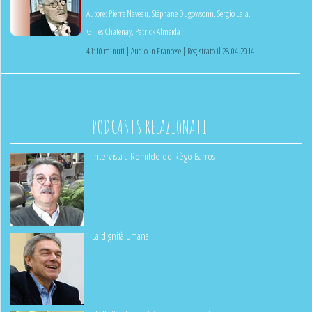
Autore:
Pierre Naveau
,
Stéphane Dugowsonn
,
Sergio Laia
,
Gilles Chatenay
,
Patrick Almeida
41:10 minuti | Audio in Francese | Registrato il 28.04.2014
PODCASTS RELAZIONATI
Intervista a Romildo do Règo Barros
La dignità umana