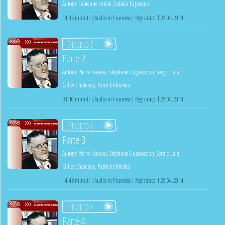
Autore:
Fabienne Hulak
,
Fabián Fajnwaks
14:15 minuti | Audio in Francese | Registrato il 28.04.2014
Episodio 2
Parte 2
Autore:
Pierre Naveau
,
Stéphane Dugowsonn
,
Sergio Laia
,
Gilles Chatenay
,
Patrick Almeida
31:10 minuti | Audio in Francese | Registrato il 28.04.2014
Episodio 3
Parte 3
Autore:
Pierre Naveau
,
Stéphane Dugowsonn
,
Sergio Laia
,
Gilles Chatenay
,
Patrick Almeida
14:43 minuti | Audio in Francese | Registrato il 28.04.2014
Episodio 4
Parte 4