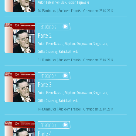
Autor:
Fabienne Hulak
,
Fabián Fajnwaks
14:15 minutos | Áudio em Francês | Gravado em 28.04.2014
Episódio 2
Parte 2
Autor:
Pierre Naveau
,
Stéphane Dugowsonn
,
Sergio Laia
,
Gilles Chatenay
,
Patrick Almeida
31:10 minutos | Áudio em Francês | Gravado em 28.04.2014
Episódio 3
Parte 3
Autor:
Pierre Naveau
,
Stéphane Dugowsonn
,
Sergio Laia
,
Gilles Chatenay
,
Patrick Almeida
14:43 minutos | Áudio em Francês | Gravado em 28.04.2014
Episódio 4
Parte 4