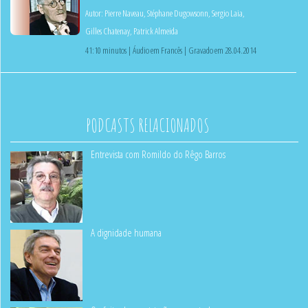
Autor:
Pierre Naveau
,
Stéphane Dugowsonn
,
Sergio Laia
,
Gilles Chatenay
,
Patrick Almeida
41:10 minutos | Áudio em Francês | Gravado em 28.04.2014
PODCASTS RELACIONADOS
Entrevista com Romildo do Rêgo Barros
A dignidade humana