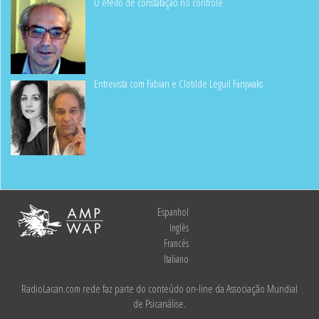
O efeito de constatação no controle
Entrevista com Fabian e Clotilde Leguil Fanjwaks
Espanhol
Inglês
Francês
Italiano
RadioLacan.com rede faz parte do conteúdo on-line da Associação Mundial
de Psicanálise.