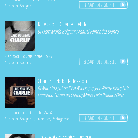
EPISODI DISPONIBILI
Audio in: Spagnolo
Riflessioni: Charlie Hebdo
Di
Clara María Holguín
;
Manuel Fernández Blanco
2 episodi | durata totale: 15:29'
EPISODI DISPONIBILI
Audio in: Spagnolo
Charlie Hebdo: Riflessioni
Di
Antonio Aguirre
;
Elisa Alvarenga
;
Jean-Pierre Klotz
;
Luiz
Fernando Carrijo da Cunha
;
Mario Elkin Ramírez Ortíz
5 episodi | durata totale: 24:54'
EPISODI DISPONIBILI
Audio in: Spagnolo, Francese, Portoghese
Un attentato contro l'umore