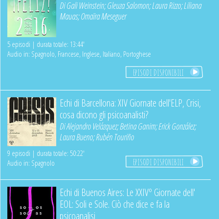
Di
Gali Weinstein
;
Gleuza Salomon
;
Laura Rizzo
;
Liliana
Mauas
;
Omaïra Meseguer
5 episodi | durata totale: 13:44'
Audio in: Spagnolo, Francese, Inglese, Italiano, Portoghese
EPISODI DISPONIBILI
Echi di Barcellona: XIV Giornate dell'ELP, Crisi,
cosa dicono gli psicoanalisti?
Di
Alejandro Velázquez
;
Betina Ganim
;
Erick González
;
Laura Bueno
;
Rubén Touriño
9 episodi | durata totale: 50:22'
EPISODI DISPONIBILI
Audio in: Spagnolo
Echi di Buenos Aires: Le XXIVº Giornate dell'
EOL: Soli e Sole. Ciò che dice e fa la
psicoanalisi