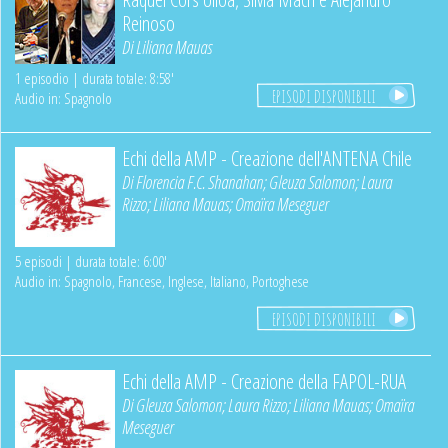
Reinoso
Di
Liliana Mauas
1 episodio | durata totale: 8:58'
EPISODI DISPONIBILI
Audio in: Spagnolo
Echi della AMP - Creazione dell'ANTENA Chile
Di
Florencia F.C. Shanahan
;
Gleuza Salomon
;
Laura
Rizzo
;
Liliana Mauas
;
Omaïra Meseguer
5 episodi | durata totale: 6:00'
Audio in: Spagnolo, Francese, Inglese, Italiano, Portoghese
EPISODI DISPONIBILI
Echi della AMP - Creazione della FAPOL-RUA
Di
Gleuza Salomon
;
Laura Rizzo
;
Liliana Mauas
;
Omaïra
Meseguer