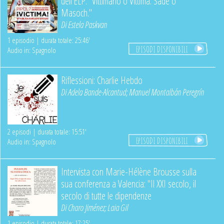
dell'ELP: "Vittimario o Vittima. Sade o
Masoch."
Di
Estela Paskvan
1 episodio | durata totale: 25:46'
EPISODI DISPONIBILI
Audio in: Spagnolo
Riflessioni: Charlie Hebdo
Di
Adela Bande-Alcantud
;
Manuel Montalbán Peregrín
2 episodi | durata totale: 15:51'
EPISODI DISPONIBILI
Audio in: Spagnolo
Intervista con Marie-Hélène Brousse sulla
sua conferenza a Valencia: "Il XXI secolo, il
secolo di tutte le dipendenze
Di
Charo Jiménez
;
Laia Gil
1 episodio | durata totale: 17:25'