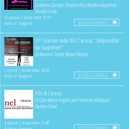
Di
Bettina Quiroga
;
Christian Ríos
;
Marilina Burjachuk
;
Nicolás Conde
12 episodi | durata totale: 37:53'
EPISODI DISPONIBILI
Audio in: Spagnolo
IIIº Giornate della NEL Caracas: "Lìimpossibile
da sopportare"
Di
Mauricio Tarrab
;
Miquel Bassols
2 episodi | durata totale: 36:36'
EPISODI DISPONIBILI
Audio in: Spagnolo
Echi di Caracas
Di
Clara María Holguín
;
José Fernando Velásquez
;
Ramón Ochoa
4 episodi | durata totale: 27:08'
EPISODI DISPONIBILI
Audio in: Spagnolo