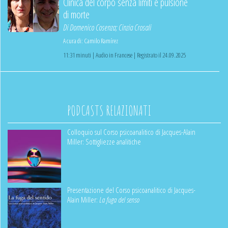
Clinica del corpo senza limiti e pulsione
di morte
Di
Domenico Cosenza
;
Cinzia Crosali
A cura di:
Camilo Ramírez
11:31 minuti | Audio in Francese | Registrato il 24.09.2025
PODCASTS RELAZIONATI
Colloquio sul Corso psicoanalitico di Jacques-Alain
Miller: Sottigliezze analitiche
Presentazione del Corso psicoanalitico di Jacques-
Alain Miller:
La fuga del senso