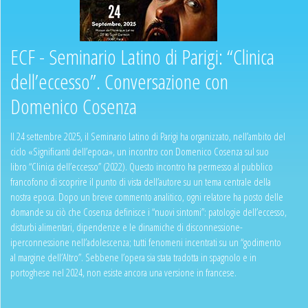
ECF - Seminario Latino di Parigi: “Clinica
dell’eccesso”. Conversazione con
Domenico Cosenza
Il 24 settembre 2025, il Seminario Latino di Parigi ha organizzato, nell’ambito del
ciclo «Significanti dell’epoca», un incontro con Domenico Cosenza sul suo
libro “Clinica dell’eccesso” (2022). Questo incontro ha permesso al pubblico
francofono di scoprire il punto di vista dell’autore su un tema centrale della
nostra epoca. Dopo un breve commento analitico, ogni relatore ha posto delle
domande su ciò che Cosenza definisce i “nuovi sintomi”: patologie dell’eccesso,
disturbi alimentari, dipendenze e le dinamiche di disconnessione-
iperconnessione nell’adolescenza; tutti fenomeni incentrati su un “godimento
al margine dell’Altro”. Sebbene l’opera sia stata tradotta in spagnolo e in
portoghese nel 2024, non esiste ancora una versione in francese.