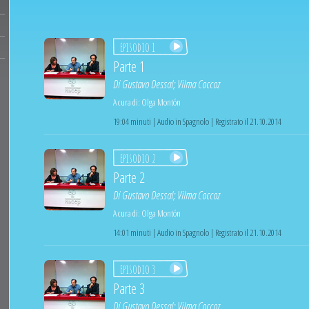
Episodio 1
Parte 1
Di
Gustavo Dessal
;
Vilma Coccoz
A cura di:
Olga Montón
19:04 minuti | Audio in Spagnolo | Registrato il 21.10.2014
Episodio 2
Parte 2
Di
Gustavo Dessal
;
Vilma Coccoz
A cura di:
Olga Montón
14:01 minuti | Audio in Spagnolo | Registrato il 21.10.2014
Episodio 3
Parte 3
Di
Gustavo Dessal
;
Vilma Coccoz