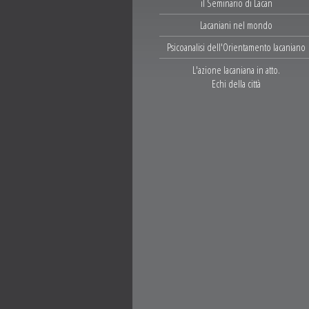
il Seminario di Lacan
Lacaniani nel mondo
Psicoanalisi dell'Orientamento lacaniano
L'azione lacaniana in atto.
Echi della città