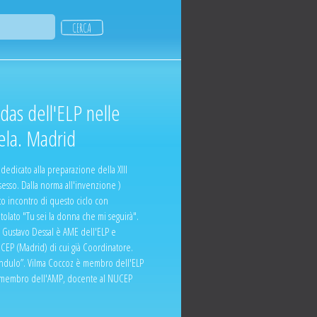
adas dell'ELP nelle
ela. Madrid
dedicato alla preparazione della XIII
 sesso. Dalla norma all'invenzione )
to incontro di questo ciclo con
itolato "Tu sei la donna che mi seguirà".
. Gustavo Dessal è AME dell'ELP e
EP (Madrid) di cui già Coordinatore.
éndulo”. Vilma Coccoz è membro dell'ELP
e membro dell'AMP, docente al NUCEP