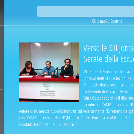
Chi siamo?
|
Contatto
Verso le XIII Jorn
Serate della Escu
Alla Sede di Madrid, nello spazio 
Jornadas della ELP , (Elezioni del
Andres Borderías presenta il quar
l'intervento di Gustavo Dessal, int
Vilma Coccoz coordina il dibattito
membro dell'AMP, docente al NUC
Autore di numerose pubblicazioni, tra cui recentemente "El retorno del p
e dell'AMP, docente al NUCEP (Madrid). Andres Borderías è AME dell'ELP 
(Madrid). Responsabile di questo ciclo.