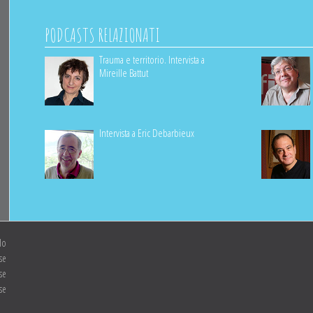
PODCASTS RELAZIONATI
Trauma e territorio. Intervista a
Mireille Battut
Intervista a Eric Debarbieux
lo
se
se
se