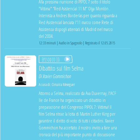
Alla prossima riunione di PIPOL 7 sotto il titolo
"Vittima" “Red Asistencial 11 M” Olga Montòn .
Intervista a Andres Borderías per quanto riguarda a
Red Asistencial lanciata l'11 marzo come Rete di
Assistenza dopogli attentati di Madrid nel marzo
del 2004.
12:33 minuti | Audio in Spagnolo | Registrato il 12.05.2015
Episodio 10
Dibattito sul film Selma
Di
Xavier Gommichon
A cura di:
Omaïra Meseguer
Attorno a Selma, realizzato da Ava Duvernay, l'ACF
Ile de France ha organizzato un dibattito in
preparazione del Congresso PIPOL 7: Vittima! Il
film Selma ritrae la lotta di Martin Luther King per
garantire il diritto di voto di tutti i cittadini. Xavier
Gommichon ha accettato il nostro invito a fare una
cronaca del più importante punto di discussione