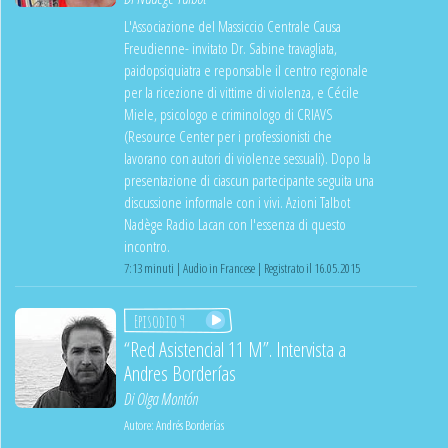
L'Associazione del Massiccio Centrale Causa
Freudienne- invitato Dr. Sabine travagliata,
paidopsiquiatra e reponsable il centro regionale
per la ricezione di vittime di violenza, e Cécile
Miele, psicologo e criminologo di CRIAVS
(Resource Center per i professionisti che
lavorano con autori di violenze sessuali). Dopo la
presentazione di ciascun partecipante seguita una
discussione informale con i vivi. Azioni Talbot
Nadège Radio Lacan con l'essenza di questo
incontro.
7:13 minuti | Audio in Francese | Registrato il 16.05.2015
Episodio 9
“Red Asistencial 11 M”. Intervista a
Andres Borderías
Di
Olga Montón
Autore:
Andrés Borderías