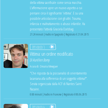
della vittima sacrificale come senza macchia.
L'affermazione apre un nuovo aspetto a cui
pensare circa il significante 'vittima'. E su una
possibile articolazione con gli altri. Trauma,
infanzia e maltrattamento o abuso infantile. Ha
presentato l'attività Graciela Esebbag.
21:24 minuti | Audio in Spagnolo | Registrato il 21.04.2015
Episodio 3
Vittima: un ordine modificato
Di
Aurélien Bomy
A cura di:
Omaïra Meseguer
"Che risposta da la psicoanalisi di orientamento
lacaniana alla sofferenza di un soggetto vittima?".
Serata organizzata dalla ACF di Nantes-Saint
Nazaire.
0:00 minuti | Audio in Francese | Registrato il 08.06.2015
Episodio 4