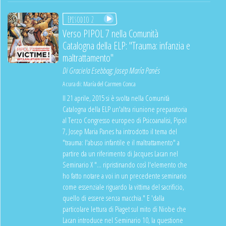
Episodio 2
Verso PIPOL 7 nella Comunità
Catalogna della ELP: "Trauma: infanzia e
maltrattamento"
Di
Graciela Esebbag
;
Josep María Panés
A cura di:
María del Carmen Conca
Il 21 aprile, 2015 si è svolta nella Comunità
Catalogna della ELP un'altra riunione preparatoria
al Terzo Congresso europeo di Psicoanalisi, Pipol
7, Josep Maria Panes ha introdotto il tema del
"trauma: l'abuso infantile e il maltrattamento" a
partire da un riferimento di Jacques Lacan nel
Seminario X "... ripristinando così l'elemento che
ho fatto notare a voi in un precedente seminario
come essenziale riguardo la vittima del sacrificio,
quello di essere senza macchia." E 'dalla
particolare lettura di Piaget sul mito di Niobe che
Lacan introduce nel Seminario 10, la questione