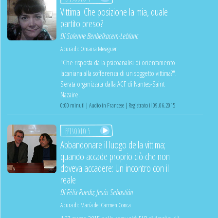
Vittima: Che posizione la mia, quale
partito preso?
Di
Solenne Benbelkacem-Leblanc
A cura di:
Omaïra Meseguer
"Che risposta da la psicoanalisi di orientamento
lacaniana alla sofferenza di un soggetto vittima?".
Serata organizzata dalla ACF di Nantes-Saint
Nazaire.
0:00 minuti | Audio in Francese | Registrato il 09.06.2015
Episodio 5
Abbandonare il luogo della vittima;
quando accade proprio ciò che non
doveva accadere: Un incontro con il
reale
Di
Félix Rueda
;
Jesús Sebastián
A cura di:
María del Carmen Conca