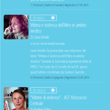
7:13 minuti | Audio in Francese | Registrato il 27.05.2015
Episodio 7
Vittima e violenza dell'Altro in ambito
medico
Di
Liana Velado
A cura di:
Marta Maside Docampo
Liana Velado ha presentato una relazione dal
titolo "Vittima e violenza dell'Altro in ambito
medico" durante la Giornata preparatoria della di
PIPOL 7 in Sede de A Coruña de la ELP, spazio
quest'ultimo coordinato da Carmen Garrido.
9:35 minuti | Audio in Spagnolo | Registrato il 12.05.2015
Episodio 8
"Vittime di violenza" - ACF Massiccio
Centrale
Di
Nadège Talbot