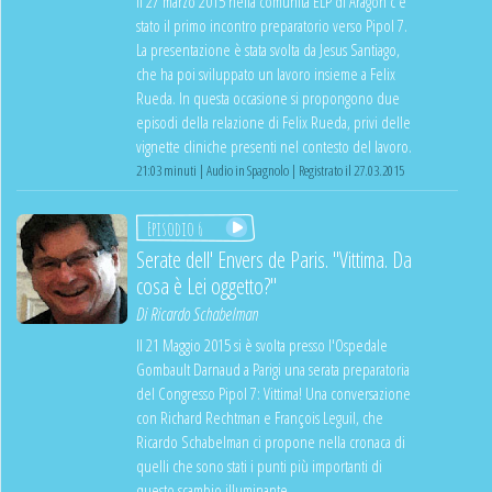
Il 27 marzo 2015 nella comunità ELP di Aragòn c'è
stato il primo incontro preparatorio verso Pipol 7.
La presentazione è stata svolta da Jesus Santiago,
che ha poi sviluppato un lavoro insieme a Felix
Rueda. In questa occasione si propongono due
episodi della relazione di Felix Rueda, privi delle
vignette cliniche presenti nel contesto del lavoro.
21:03 minuti | Audio in Spagnolo | Registrato il 27.03.2015
Episodio 6
Serate dell' Envers de Paris. "Vittima. Da
cosa è Lei oggetto?"
Di
Ricardo Schabelman
Il 21 Maggio 2015 si è svolta presso l'Ospedale
Gombault Darnaud a Parigi una serata preparatoria
del Congresso Pipol 7: Vittima! Una conversazione
con Richard Rechtman e François Leguil, che
Ricardo Schabelman ci propone nella cronaca di
quelli che sono stati i punti più importanti di
questo scambio illuminante.