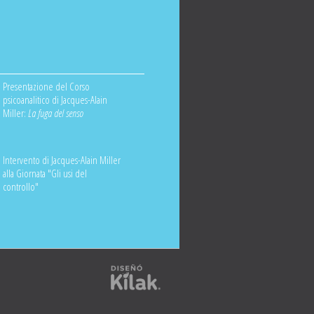
Presentazione del Corso
psicoanalitico di Jacques-Alain
Miller:
La fuga del senso
Intervento di Jacques-Alain Miller
alla Giornata "Gli usi del
controllo"