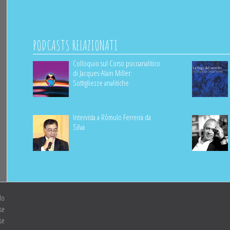
PODCASTS RELAZIONATI
Colloquio sul Corso psicoanalitico
di Jacques-Alain Miller:
Sottigliezze analitiche
Intervista a Rômulo Ferreira da
Silva
lo
se
se