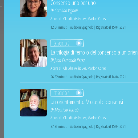
Consenso uno per uno
Di
Carolina Vignoli
A cura di:
Claudia Velásquez
,
Marlon Cortes
12:54 minuti | Audio in Spagnolo | Registrato il 15.04.2021
Episodio 2
La trilogia di ferro o del consenso a un ori
Di
Juan Fernando Pérez
A cura di:
Claudia Velásquez
,
Marlon Cortes
26:32 minuti | Audio in Spagnolo | Registrato il 14.04.2021
Episodio 3
Un orientamento. Molteplici consensi
Di
Mauricio Tarrab
A cura di:
Claudia Velásquez
,
Marlon Cortes
37:39 minuti | Audio in Spagnolo | Registrato il 15.04.2021