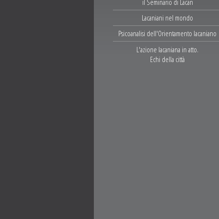
il Seminario di Lacan
Lacaniani nel mondo
Psicoanalisi dell'Orientamento lacaniano
L'azione lacaniana in atto.
Echi della città