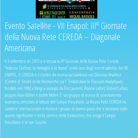
Evento Satellite - VII Enapol: IIIº Giornate
della Nuova Rete CEREDA – Diagonale
Americana
Il 3 settembre de 2015 si è tenuta la IIIº Giornata della Nuova Rete Cereda
“Infanzie Techno: le Immagini e le trame” come uno degli eventi sattelite del VII
ENAPOL. Il CEREDA è il Centro de ricerca sul bambino nel Discorso Analitico
(Centre d´Etude et de Recherche sur l´Enfant dans le Discours Analytique),
fondato nel 1982 a Parigi e animato da Éric Laurent, Rosine Lefort, Robert Lefort,
Jacques Alain Miller e Judith Miller. E’ un gruppo di ricerca di orientamento
lacaniano, vincolato al Istituto del Campo Freudiano. La Nuova Rete CEREDA ha
carattere internazionale e riunisce i gruppi di diversi paesi che si iscrivono sotto
questo significante e nella cornice della formazione che eroga il Campo
Freudiano e le sue Scuole.