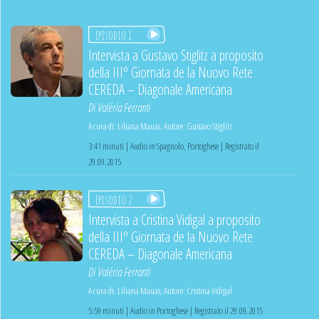
Episodio 1
Intervista a Gustavo Stiglitz a proposito
della IIIº Giornata de la Nuovo Rete
CEREDA – Diagonale Americana
Di
Valéria Ferranti
A cura di:
Liliana Mauas
;
Autore:
Gustavo Stiglitz
3:41 minuti | Audio in Spagnolo, Portoghese | Registrato il
29.09.2015
Episodio 2
Intervista a Cristina Vidigal a proposito
della IIIº Giornata de la Nuovo Rete
CEREDA – Diagonale Americana
Di
Valéria Ferranti
A cura di:
Liliana Mauas
;
Autore:
Cristina Vidigal
5:59 minuti | Audio in Portoghese | Registrato il 29.09.2015