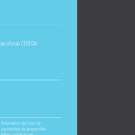
veau réseau CEREDA-
Présentation des cours de
psychanalyse de Jacques-Alain
Miller:
La fuite du sens