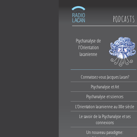
PODCASTS
Psychanalyse de
l'Orientation
lacanienne
Connaissez-vous Jacques Lacan?
Psychanalyse et Art
Psychanalyse et sciences
L’Orientation lacanienne au XXIe siècle
Le savoir de la Psychanalyse et ses
connexions
Un nouveau paradigme: