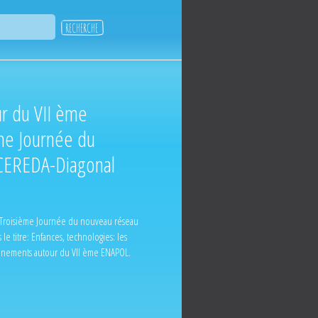
r du VII ème
me Journée du
CEREDA-Diagonal
a Troisième Journée du nouveau réseau
e titre: Enfances, technologies: les
événements autour du VII ème ENAPOL.