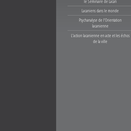
le Séminaire de Lacan
Lacaniens dans le monde
Psychanalyse de l'Orientation
lacanienne
L'action lacanienne en acte et les échos
de la ville