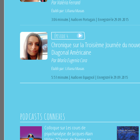
Par
Valéria Ferranti
Établi par:
Liliana Mauas
3:06 minutes | Audio en Portugais | Enregistré le 29.09.2015
Épisode 4
Chronique sur la Troisième Journée du nou
Diagonal Américaine
Par
María Eugenia Cora
Établi par:
Liliana Mauas
5:51 minutes | Audio en Espagnol | Enregistré le 29.09.2015
PODCASTS CONNEXES
Colloque sur Les cours de
psyachanalyse de Jacques-Alain
Miller: "Choses de finesse en