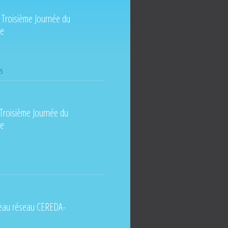
a Troisième Journée du
ne
15
a Troisième Journée du
ne
uveau réseau CEREDA-