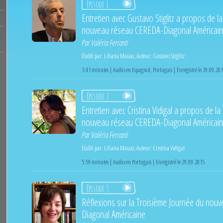
Épisode 1
Entretien avec Gustavo Stiglitz a propos de l
nouveau réseau CEREDA-Diagonal Américai
Par
Valéria Ferranti
Établi par:
Liliana Mauas
;
Auteur:
Gustavo Stiglitz
3:41 minutes | Audio en Espagnol, Portugais | Enregistré le 29.09.20
Épisode 2
Entretien avec Cristina Vidigal a propos de l
nouveau réseau CEREDA-Diagonal Américai
Par
Valéria Ferranti
Établi par:
Liliana Mauas
;
Auteur:
Cristina Vidigal
5:59 minutes | Audio en Portugais | Enregistré le 29.09.2015
Épisode 3
Réflexions sur la Troisième Journée du no
Diagonal Américaine