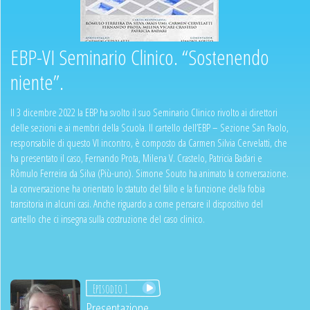
EBP-VI Seminario Clinico. “Sostenendo
niente”.
Il 3 dicembre 2022 la EBP ha svolto il suo Seminario Clinico rivolto ai direttori
delle sezioni e ai membri della Scuola. Il cartello dell’EBP – Sezione San Paolo,
responsabile di questo VI incontro, è composto da Carmen Silvia Cervelatti, che
ha presentato il caso, Fernando Prota, Milena V. Crastelo, Patricia Badari e
Rômulo Ferreira da Silva (Più-uno). Simone Souto ha animato la conversazione.
La conversazione ha orientato lo statuto del fallo e la funzione della fobia
transitoria in alcuni casi. Anche riguardo a come pensare il dispositivo del
cartello che ci insegna sulla costruzione del caso clinico.
Episodio 1
Presentazione