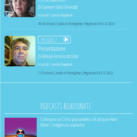
Di
Carmem Silvia Cervelatti
A cura di:
Camila Popadiuk
10:44 minuti | Audio in Portoghese | Registrato il 03.12.2022
Episodio 2
Presentazione
Di
Rômulo Ferreira da Silva
A cura di:
Camila Popadiuk
7:51 minuti | Audio in Portoghese | Registrato il 03.12.2022
PODCASTS RELAZIONATI
Colloquio sul Corso psicoanalitico di Jacques-Alain
Miller: Sottigliezze analitiche