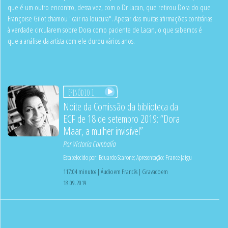
que é um outro encontro, dessa vez, com o Dr Lacan, que retirou Dora do que
Françoise Gilot chamou "cair na loucura". Apesar das muitas afirmações contrárias
à verdade circularem sobre Dora como paciente de Lacan, o que sabemos é
que a análise da artista com ele durou vários anos.
Episódio 1
Noite da Comissão da biblioteca da
ECF de 18 de setembro 2019: “Dora
Maar, a mulher invisível”
Por
Victoria Combalía
Estabelecido por:
Eduardo Scarone
;
Apresentação:
France Jaigu
117:04 minutos | Áudio em Francês | Gravado em
18.09.2019