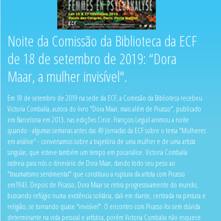
Noite da Comissão da Biblioteca da ECF
de 18 de setembro de 2019: “Dora
Maar, a mulher invisível".
Em 18 de setembro de 2019 na sede da ECF, a Comissão da Biblioteca recebeu
Victoria Combalía, autora do livro "Dora Maar, mais além de Picasso", publicado
em Barcelona em 2013, nas edições Circe. François Leguil animou a noite
quando - algumas semanas antes das 49 Jornadas da ECF sobre o tema "Mulheres
em análise" - conversamos sobre a trajetória de uma mulher e de uma artista
singular, que esteve também um tempo em psicanálise. Victoria Combalía
rastreia para nós o itinerário de Dora Maar, dando todo seu peso ao
"traumatismo sentimental" que constituiu a ruptura da artista com Picasso
em1943. Depois de Picasso, Dora Maar se retira progressivamente do mundo,
buscando refúgio numa existência solitária, dali em diante, centrada na pintura e
religião, se tornando quase "invisível". O encontro com Picasso foi sem dúvida
determinante na vida pessoal e artística, porém Victoria Combalia não esquece