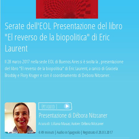
Serate dell'EOL Presentazione del libro
"El reverso de la biopolitica" di Eric
Laurent
Il 28 marzo 2017 nella sede EOL di Buenos Aires si è svolta la , presentazione
del libro "El reverso de la biopolitica" di Eric Laurent, a carico di Graciela
Brodsky e Flory Kruger e con il coordinamento di Debora Nitzcaner.
Episodio 1
Presentazione di Débora Nitzcaner
A cura di:
Liliana Mauas
;
Autore:
Débora Nitzcaner
4:49 minuti | Audio in Spagnolo | Registrato il 28.03.2017