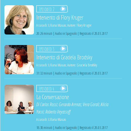
Episodio 2
Intervento di Flory Kruger
A cura di:
Liliana Mauas
;
Autore:
Flory Kruger
20:26 minuti | Audio in Spagnolo | Registrato il 28.03.2017
Episodio 3
Intervento di Graciela Brodsky
A cura di:
Liliana Mauas
;
Autore:
Graciela Brodsky
31:32 minuti | Audio in Spagnolo | Registrato il 28.03.2017
Episodio 4
La Conversazione
Di
Carlos Rossi
;
Gerardo Arenas
;
Vera Gorali
;
Alicia
Yacoi
;
Roberto Ileyassoff
A cura di:
Liliana Mauas
18:38 minuti | Audio in Spagnolo | Registrato il 28.03.2017