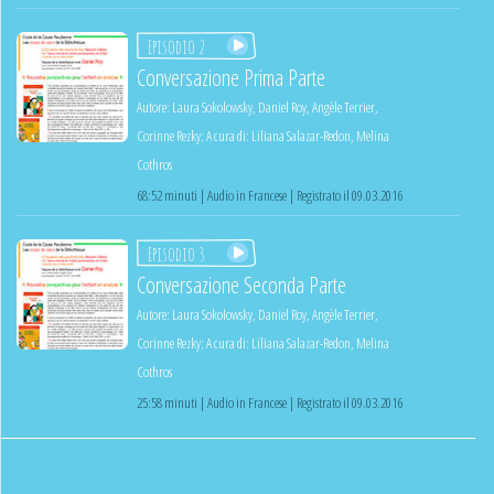
Episodio 2
Conversazione Prima Parte
Autore:
Laura Sokolowsky
,
Daniel Roy
,
Angèle Terrier
,
Corinne Rezky
;
A cura di:
Liliana Salazar-Redon
,
Melina
Cothros
68:52 minuti | Audio in Francese | Registrato il 09.03.2016
Episodio 3
Conversazione Seconda Parte
Autore:
Laura Sokolowsky
,
Daniel Roy
,
Angèle Terrier
,
Corinne Rezky
;
A cura di:
Liliana Salazar-Redon
,
Melina
Cothros
25:58 minuti | Audio in Francese | Registrato il 09.03.2016