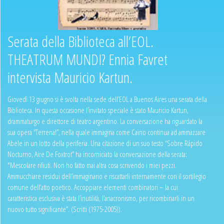
Serata della Biblioteca all’EOL.
THEATRUM MUNDI? Ennia Favret
intervista Mauricio Kartun.
Giovedì 13 giugno si è svolta nella sede dell’EOL a Buenos Aires una serata della
Biblioteca. In questa occasione l’invitato speciale è stato Mauricio Kartun,
drammaturgo e direttore di teatro argentino. La conversazione ha riguardato la
sua opera “Terrenal”, nella quale immagina come Caino continua ad ammazzare
Abele in un lotto della periferia. Una citazione di un suo testo “Sobre Rápido
Nocturno, Aire De Foxtrot” ha incorniciato la conversazione della serata:
"Mescolare rifiuti. Non ho fatto mai altra cosa scrivendo i miei pezzi.
Ammucchiare residui dell’immaginario e riscattarli internamente con il sortilegio
comune dell’atto poetico. Accoppiare elementi combinatori – la cui
caratteristica esclusiva è stata l’inutilità, l’anacronismo, per ricombinarli in un
nuovo tutto significante”. (Scritti (1975-2005)).