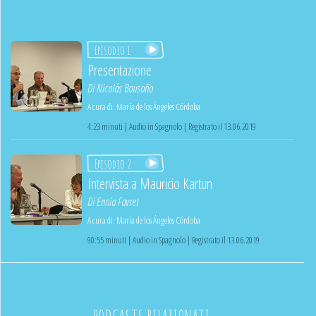
Episodio 1
Presentazione
Di
Nicolás Bousoño
A cura di:
María de los Ángeles Córdoba
4:23 minuti | Audio in Spagnolo | Registrato il 13.06.2019
Episodio 2
Intervista a Mauricio Kartun
Di
Ennia Favret
A cura di:
María de los Ángeles Córdoba
90:55 minuti | Audio in Spagnolo | Registrato il 13.06.2019