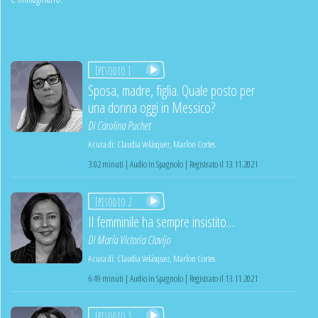
Episodio 1
Sposa, madre, figlia. Quale posto per
una donna oggi in Messico?
Di
Carolina Puchet
A cura di:
Claudia Velásquez
,
Marlon Cortes
3:02 minuti | Audio in Spagnolo | Registrato il 13.11.2021
Episodio 2
Il femminile ha sempre insistito…
Di
María Victoria Clavijo
A cura di:
Claudia Velásquez
,
Marlon Cortes
6:49 minuti | Audio in Spagnolo | Registrato il 13.11.2021
Episodio 3