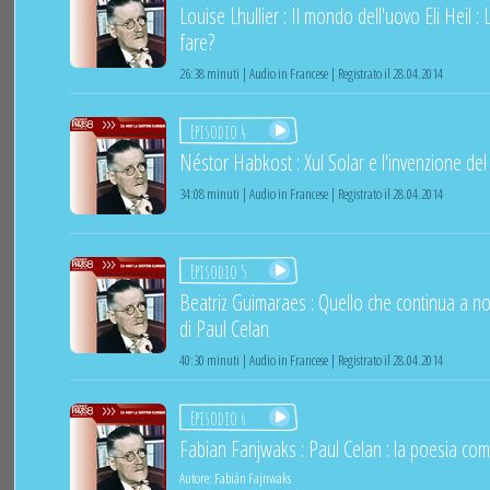
Louise Lhullier : Il mondo dell'uovo Eli Heil :
fare?
26:38 minuti | Audio in Francese | Registrato il 28.04.2014
Episodio 4
Néstor Habkost : Xul Solar e l'invenzione del
34:08 minuti | Audio in Francese | Registrato il 28.04.2014
Episodio 5
Beatriz Guimaraes : Quello che continua a non
di Paul Celan
40:30 minuti | Audio in Francese | Registrato il 28.04.2014
Episodio 6
Fabian Fanjwaks : Paul Celan : la poesia com
Autore:
Fabián Fajnwaks