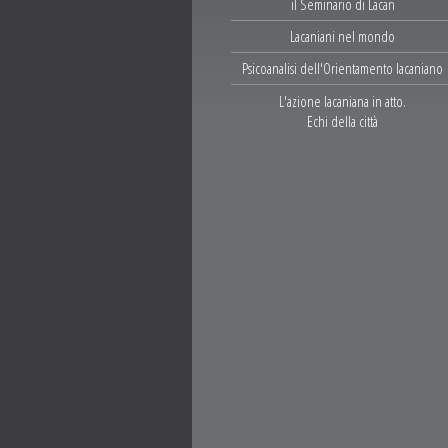
il Seminario di Lacan
Lacaniani nel mondo
Psicoanalisi dell'Orientamento lacaniano
L'azione lacaniana in atto.
Echi della città