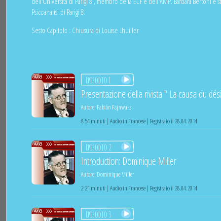
dell'Università di Parigi 8 , membro della ECF e dell'AMP. Barbara Bertoni è 
Psicoanalisi di Parigi 8.
Sesto Capitolo : Chiusura di Louise Lhuiller
Episodio 1
Presentazione della rivista " La causa du dési
Autore:
Fabián Fajnwaks
8:54 minuti | Audio in Francese | Registrato il 28.04.2014
Episodio 2
Introduction: Dominique Miller
Autore:
Dominique Miller
2:21 minuti | Audio in Francese | Registrato il 28.04.2014
Episodio 3