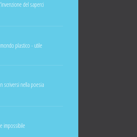
 L'invenzione del saperci
 mondo plastico - utile
 scriversi nella poesia
e impossibile