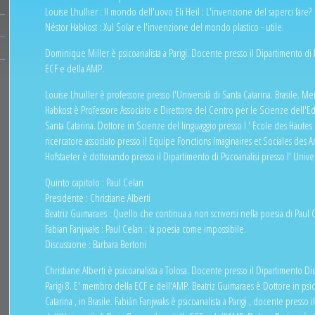
Louise Lhullier : Il mondo dell'uovo Eli Heil : L'invenzione del saperci fare?
Néstor Habkost : Xul Solar e l'invenzione del mondo plastico - utile.
Dominique Miller è psicoanalista a Parigi. Docente presso il Dipartimento di P
ECF e della AMP.
Louise Lhuiller è professore presso l'Università di Santa Catarina. Brasile. 
Habkost è Professore Associato e Direttore del Centro per le Scienze dell'Ed
Santa Catarina. Dottore in Scienze del linguaggio presso l ' Ecole des Haute
ricercatore associato presso il Equipe Fonctions Imaginaires et Sociales des Art
Hofstaeter è dottorando presso il Dipartimento di Psicoanalisi presso l' Univers
Quinto capitolo : Paul Celan
Presidente : Christiane Alberti
Beatriz Guimaraes : Quello che continua a non scriversi nella poesia di Paul 
Fabian Fanjwaks : Paul Celan : la poesia come impossibile.
Discussione : Barbara Bertoni
Christiane Alberti è psicoanalista a Tolosa. Docente presso il Dipartimento Dida
Parigi 8. E' membro della ECF e dell'AMP. Beatriz Guimaraes è Dottore in psico
Catarina , in Brasile. Fabián Fanjwaks è psicoanalista a Parigi , docente presso i