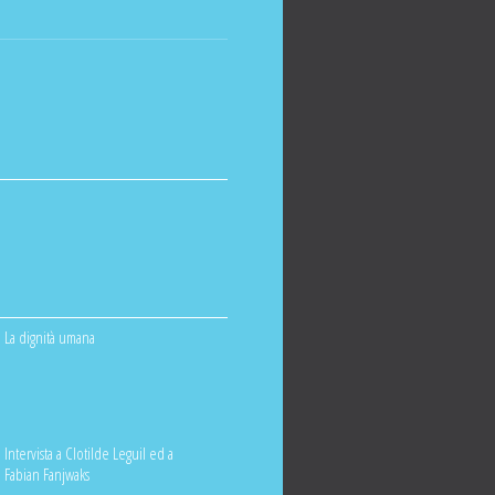
La dignità umana
Intervista a Clotilde Leguil ed a
Fabian Fanjwaks