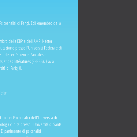
sicoanalisi di Parigi. Egli èmembro della
Membro della EBP e dell'AMP. Néstor
ucazione presso l'Università Federale di
s Etudes en Sciences Sociales e
s et des Littératures (EHESS). Flavia
ità di Parigi 8.
Celan
ttica di Psicoanalisi dell'Università di
logia clinica presso l'Università di Santa
l Dipartimento di psicanalisi