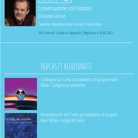
Conversazione con l’autore
Di
Gustavo Dessal
Coordina:
Alejandra Loray
;
A cura di:
Paula Szabo
36:02 minuti | Audio in Spagnolo | Registrato il 10.04.2021
PODCASTS RELAZIONATI
Colloquio sul Corso psicoanalitico di Jacques-Alain
Miller: Sottigliezze analitiche
Presentazione del Corso psicoanalitico di Jacques-
Alain Miller:
La fuga del senso