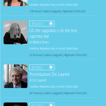
Coordina:
Alejandra Loray
;
A cura di:
Paula Szabo
1:59 minuti | Audio in Spagnolo | Registrato il 10.04.2021
Episodio 2
Ciò che sappiamo e ciò che non
sapremo mai
Di
Mónica Torres
Coordina:
Alejandra Loray
;
A cura di:
Paula Szabo
23:30 minuti | Audio in Spagnolo | Registrato il 10.04.2021
Episodio 3
Presentazione Éric Laurent
Di
Éric Laurent
Coordina:
Alejandra Loray
;
A cura di:
Paula Szabo
28:13 minuti | Audio in Spagnolo | Registrato il 10.04.2021
Episodio 4