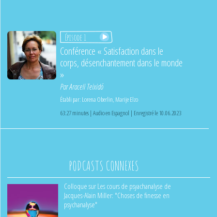
Épisode 1
Conférence « Satisfaction dans le
corps, désenchantement dans le monde
»
Par
Araceli Teixidó
Établi par:
Lorena Oberlin
,
Marije Elzo
63:27 minutes | Audio en Espagnol | Enregistré le 10.06.2023
PODCASTS CONNEXES
Colloque sur Les cours de psyachanalyse de
Jacques-Alain Miller: "Choses de finesse en
psychanalyse"