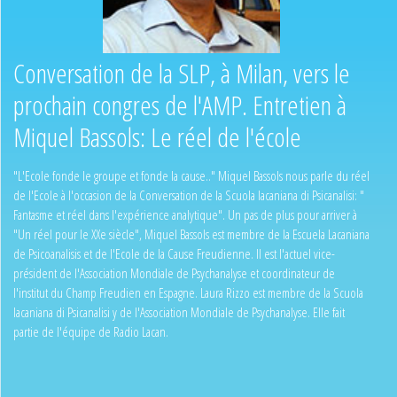
Conversation de la SLP, à Milan, vers le
prochain congres de l'AMP. Entretien à
Miquel Bassols: Le réel de l'école
"L'Ecole fonde le groupe et fonde la cause.." Miquel Bassols nous parle du réel
de l'Ecole à l'occasion de la Conversation de la Scuola lacaniana di Psicanalisi: "
Fantasme et réel dans l'expérience analytique". Un pas de plus pour arriver à
"Un réel pour le XXe siècle", Miquel Bassols est membre de la Escuela Lacaniana
de Psicoanalisis et de l'Ecole de la Cause Freudienne. Il est l'actuel vice-
président de l'Association Mondiale de Psychanalyse et coordinateur de
l'institut du Champ Freudien en Espagne. Laura Rizzo est membre de la Scuola
lacaniana di Psicanalisi y de l'Association Mondiale de Psychanalyse. Elle fait
partie de l'équipe de Radio Lacan.