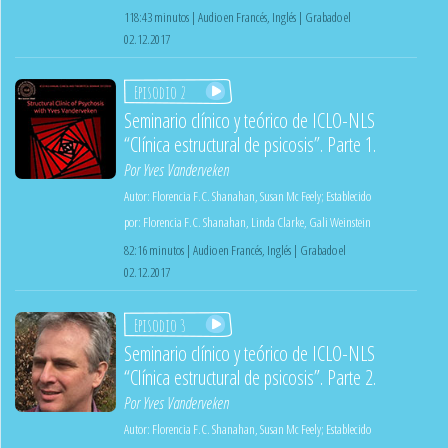
118:43 minutos | Audio en Francés, Inglés | Grabado el
02.12.2017
Episodio 2
Seminario clínico y teórico de ICLO-NLS
“Clínica estructural de psicosis”. Parte 1.
Por
Yves Vanderveken
Autor:
Florencia F.C. Shanahan
,
Susan Mc Feely
;
Establecido
por:
Florencia F.C. Shanahan
,
Linda Clarke
,
Gali Weinstein
82:16 minutos | Audio en Francés, Inglés | Grabado el
02.12.2017
Episodio 3
Seminario clínico y teórico de ICLO-NLS
“Clínica estructural de psicosis”. Parte 2.
Por
Yves Vanderveken
Autor:
Florencia F.C. Shanahan
,
Susan Mc Feely
;
Establecido