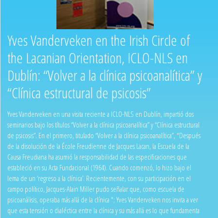
Yves Vanderveken en the Irish Circle of
the Lacanian Orientation, ICLO-NLS en
Dublín: “Volver a la clínica psicoanalítica” y
“Clínica estructural de psicosis”
Yves Vanderveken en una visita reciente a ICLO-NLS en Dublín, impartió dos
seminarios bajo los títulos “Volver a la clínica psicoanalítica” y “Clínica estructural
de psicosis”. En el primero, titulado “Volver a la clínica psicoanalítica”, "Después
de la disolución de la École Freudienne de Jacques Lacan, la Escuela de la
Causa Freudiana ha asumió la responsabilidad de las especificaciones que
estableció en su Acta Fundacional (1964). Cuando comenzó, lo hizo bajo el
lema de un ‘regreso a la clínica’. Recientemente, con su participación en el
campo político, Jacques-Alain Miller pudo señalar que, como escuela de
psicoanálisis, operaba más allá de la clínica "; Yves Vanderveken nos invita a ver
que esta tensión o dialéctica entre la clínica y su más allá es lo que fundamenta