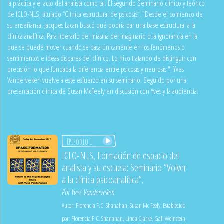
la práctica y el acto del analista como tal. El segundo Seminario clínico y teórico
de ICLO-NLS, titulado “Clínica estructural de psicosis”, "Desde el comienzo de
su enseñanza, Jacques Lacan buscó qué podría dar una base estructural a la
clínica analítica. Para liberarlo del miasma del imaginario o la ignorancia en la
que se puede mover cuando se basa únicamente en los fenómenos o
sentimientos e ideas dispares del clínico. Lo hizo tratando de distinguir con
precisión lo que fundaba la diferencia entre psicosis y neurosis "; Yves
Vanderveken vuelve a este esfuerzo en su seminario. Seguido por una
presentación clínica de Susan McFeely en discusión con Yves y la audiencia.
Episodio 1
ICLO-NLS, Formación de espacio del
analista y su escuela: Seminario “Volver
a la clínica psicoanalítica”.
Por
Yves Vanderveken
Autor:
Florencia F.C. Shanahan
,
Susan Mc Feely
;
Establecido
por:
Florencia F.C. Shanahan
,
Linda Clarke
,
Gali Weinstein