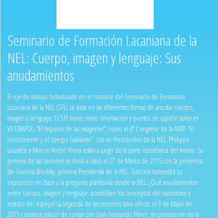
Seminario de Formación Lacaniana de la
NEL: Cuerpo, imagen y lenguaje: Sus
anudamientos
El eje de trabajo formalizado en el nombre del Seminario de Formación
Lacaniana de la NEL (SFL) se basa en las diferentes formas de anudar cuerpo,
imagen y lenguaje. El SFL tiene como orientación y puntos de capitón tanto el
VII ENAPOL: “El Imperio de las imágenes”, como el Xº Congreso de la AMP: “El
inconsciente y el cuerpo hablante”. Los ex Presidentes de la NEL, Philippe
Lacadée y Marcus André Vieira están a cargo de la parte epistémica del mismo. La
primera de las sesiones se llevó a cabo el 27 de Marzo de 2015 con la presencia
de Graciela Brodsky, primera Presidenta de la NEL. Graciela transmitió su
exposición en base a la pregunta planteada desde la NEL: ¿Qué anudamientos
entre cuerpo, imagen y lenguaje, posibilitan los conceptos del narcisismo y
estadio del espejo? La segunda de las sesiones tuvo efecto el 9 de Mayo de
2015 y tuvimos placer de contar con Juan Fernando Pérez, ex presidente de la