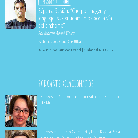
Episodio 8
Séptima Sesión: “Cuerpo, imagen y
lenguaje: sus anudamientos por la vía
del sinthome”
Por
Marcus André Vieira
Establecido por:
Raquel Cors Ulloa
39:59 minutos | Audio en Español | Grabado el 19.03.2016
PODCASTS RELACIONADOS
Entrevista a Alicia Arenas responsable del Simposio
de Miami
Entrevistas de Fabio Galimberti y Laura Rizzo a Paola
Francesconi, Domenico Cosenza, Dominique