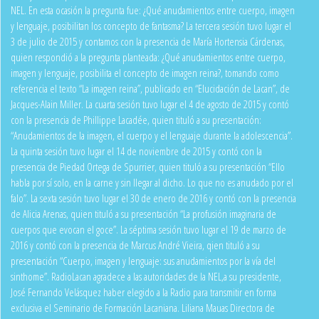
NEL. En esta ocasión la pregunta fue: ¿Qué anudamientos entre cuerpo, imagen
y lenguaje, posibilitan los concepto de fantasma? La tercera sesión tuvo lugar el
3 de julio de 2015 y contamos con la presencia de María Hortensia Cárdenas,
quien respondió a la pregunta planteada: ¿Qué anudamientos entre cuerpo,
imagen y lenguaje, posibilita el concepto de imagen reina?, tomando como
referencia el texto “La imagen reina”, publicado en “Elucidación de Lacan”, de
Jacques-Alain Miller. La cuarta sesión tuvo lugar el 4 de agosto de 2015 y contó
con la presencia de Phillippe Lacadée, quien tituló a su presentación:
“Anudamientos de la imagen, el cuerpo y el lenguaje durante la adolescencia”.
La quinta sesión tuvo lugar el 14 de noviembre de 2015 y contó con la
presencia de Piedad Ortega de Spurrier, quien tituló a su presentación “Ello
habla por sí solo, en la carne y sin llegar al dicho. Lo que no es anudado por el
falo”. La sexta sesión tuvo lugar el 30 de enero de 2016 y contó con la presencia
de Alicia Arenas, quien tituló a su presentación “La profusión imaginaria de
cuerpos que evocan el goce”. La séptima sesión tuvo lugar el 19 de marzo de
2016 y contó con la presencia de Marcus André Vieira, qien tituló a su
presentación “Cuerpo, imagen y lenguaje: sus anudamientos por la vía del
sinthome”. RadioLacan agradece a las autoridades de la NEL,a su presidente,
José Fernando Velásquez haber elegido a la Radio para transmitir en forma
exclusiva el Seminario de Formación Lacaniana. Liliana Mauas Directora de