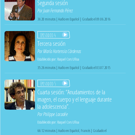
Segunda sesión
Por
Juan Fernando Pérez
36:20 minutos | Audio en Español | Grabado el 09.06.2016
Episodio 4
Tercera sesión
Por
María Hortensia Cárdenas
Establecido por:
Raquel Cors Ulloa
35:26 minutos | Audio en Español | Grabado el 03.07.2015
Episodio 5
Cuarta sesión: “Anudamientos de la
imagen, el cuerpo y el lenguaje durante
la adolescencia”.
Por
Philippe Lacadée
Establecido por:
Raquel Cors Ulloa
66:12 minutos | Audio en Español, Francés | Grabado el