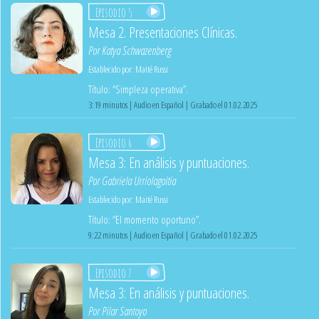
Episodio 5
Mesa 2. Presentaciones Clínicas.
Por
Katya Schwazenberg
Establecido por:
Maité Russi
Título: “Simpleza operativa”.
3:19 minutos | Audio en Español | Grabado el 01.02.2025
Episodio 6
Mesa 3: En análisis y puntuaciones.
Por
Gabriela Urriolagoitia
Establecido por:
Maité Russi
Título: “El momento oportuno”.
9:22 minutos | Audio en Español | Grabado el 01.02.2025
Episodio 7
Mesa 3: En análisis y puntuaciones.
Por
Pilar Santoyo