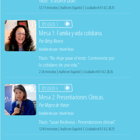
Título: “El alcance Lacan.”
12:11 minutos | Audio en Español | Grabado el 01.02.2025
Episodio 3
Mesa 1: Familia y vida cotidiana.
Por
Betsy Rivera
Establecido por:
Maité Russi
Título: “No dejar pasar el texto: Conmoverse por
lo cotidiano de una vida.”
2:24 minutos | Audio en Español | Grabado el 01.02.2026
Episodio 4
Mesa 2: Presentaciones Clínicas.
Por
Mayra de Hanze
Establecido por:
Maité Russi
Título: “Lacan Redivivus - Presentaciones clínicas”.
12:06 minutos | Audio en Español | Grabado el 01.02.2025