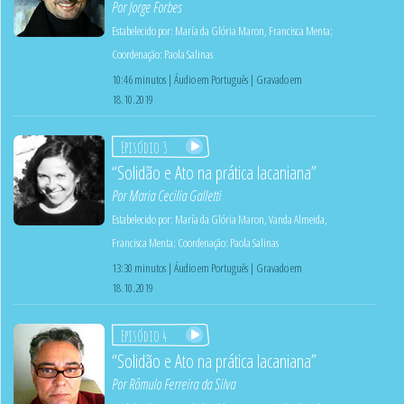
Por
Jorge Forbes
Estabelecido por:
María da Glória Maron
,
Francisca Menta
;
Coordenação:
Paola Salinas
10:46 minutos | Áudio em Português | Gravado em
18.10.2019
Episódio 3
“Solidão e Ato na prática lacaniana”
Por
Maria Cecilia Galletti
Estabelecido por:
María da Glória Maron
,
Vanda Almeida
,
Francisca Menta
;
Coordenação:
Paola Salinas
13:30 minutos | Áudio em Português | Gravado em
18.10.2019
Episódio 4
“Solidão e Ato na prática lacaniana”
Por
Rômulo Ferreira da Silva