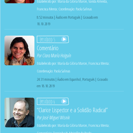
Estabelecido por:
María da Glória Maron
,
Vanda Almeida
,
Francisca Menta
;
Coordenação:
Paola Salinas
8:52 minutos | Áudio em Português | Gravado em
18.10.2019
Episódio 5
Comentário
Por
Clara María Holguín
Estabelecido por:
María da Glória Maron
,
Francisca Menta
;
Coordenação:
Paola Salinas
24:31 minutos | Áudio em Espanhol, Português | Gravado
em 18.10.2019
Episódio 6
“Clarice Lispector e a Solidão Radical”
Por
José Miguel Wisnik
Estabelecido por:
María da Glória Maron
,
Francisca Menta
;
Comentário:
Teresinha N. Meirelles do Prado