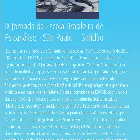
IX Jornada da Escola Brasileira de
Psicanálise - São Paulo – Solidão
Realizou-se na cidade de São Paulo, entre os dias 18 e 19 de outubro de 2019,
a IX Jornada da EBP-SP, cujo tema foi “Solidão”. Brindamos os ouvientes, com
alguns momentos da IX Jornada da EBP-SP cujo tema "Solidão" foi abordada a
partir de múltiplas acepções e expressões da solidão na época atual, seja na vida
cotidiana, na clínica e nos diferentes segmentos da cultura, destacando
finalmente, a elaboração e formalização da solidão engendrada na experiência
analítica e no passe. Marie Hélène Brousse, convidada da EBP-SP, pronunciou
duas conferências. Nesta edição, se encontra a primeira delas, intitulada
“Mulheres Desejantes”. Clara Maria Holguin, AME, Presidente da NEL,comentou
os trabalhos da Plenária: Solidão e Ato na prática lacaniana”, apresentados por
Maria Cecília Galletti, Jorge Forbes e Rômulo Ferreira da Silva. No momento de
interlocução da psicanálise e literatura, José Miguel Wisnik, professor livre
docente de literatura brasileira na Universidade de São Paulo – USP, músico,
ensaísta e autor de diversas publicações, abordou o tema da solidão a partir de