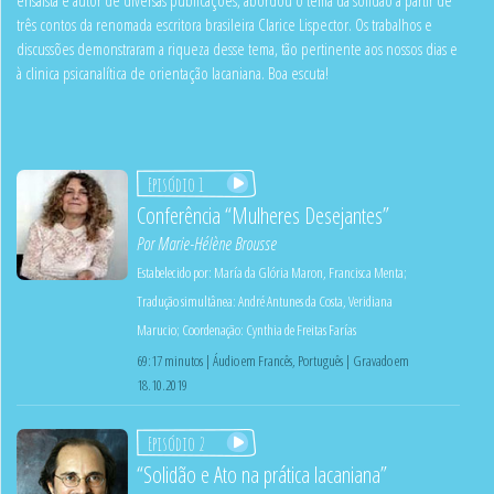
três contos da renomada escritora brasileira Clarice Lispector. Os trabalhos e
discussões demonstraram a riqueza desse tema, tão pertinente aos nossos dias e
à clinica psicanalítica de orientação lacaniana. Boa escuta!
Episódio 1
Conferência “Mulheres Desejantes”
Por
Marie-Hélène Brousse
Estabelecido por:
María da Glória Maron
,
Francisca Menta
;
Tradução simultânea:
André Antunes da Costa
,
Veridiana
Marucio
;
Coordenação:
Cynthia de Freitas Farías
69:17 minutos | Áudio em Francês, Português | Gravado em
18.10.2019
Episódio 2
“Solidão e Ato na prática lacaniana”