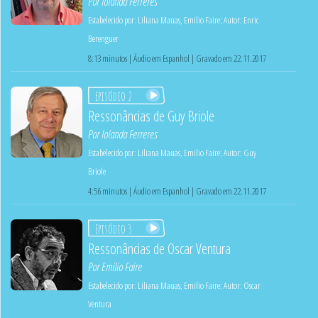
Por
Iolanda Ferreres
Estabelecido por:
Liliana Mauas
,
Emilio Faire
;
Autor:
Enric
Berenguer
8:13 minutos | Áudio em Espanhol | Gravado em 22.11.2017
Episódio 2
Ressonâncias de Guy Briole
Por
Iolanda Ferreres
Estabelecido por:
Liliana Mauas
,
Emilio Faire
;
Autor:
Guy
Briole
4:56 minutos | Áudio em Espanhol | Gravado em 22.11.2017
Episódio 3
Ressonâncias de Oscar Ventura
Por
Emilio Faire
Estabelecido por:
Liliana Mauas
,
Emilio Faire
;
Autor:
Oscar
Ventura