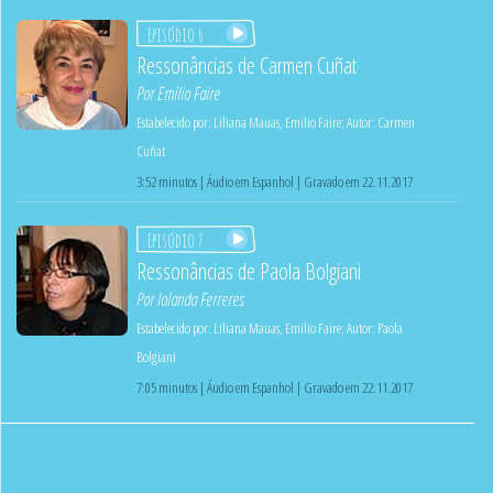
Episódio 6
Ressonâncias de Carmen Cuñat
Por
Emilio Faire
Estabelecido por:
Liliana Mauas
,
Emilio Faire
;
Autor:
Carmen
Cuñat
3:52 minutos | Áudio em Espanhol | Gravado em 22.11.2017
Episódio 7
Ressonâncias de Paola Bolgiani
Por
Iolanda Ferreres
Estabelecido por:
Liliana Mauas
,
Emilio Faire
;
Autor:
Paola
Bolgiani
7:05 minutos | Áudio em Espanhol | Gravado em 22.11.2017