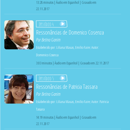
13:28 minutos | Áudio em Espanhol | Gravado em
22.11.2017
Episódio 4
Ressonâncias de Domenico Cosenza
Por
Betina Ganim
Estabelecido por:
Liliana Mauas
,
Emilio Faire
;
Autor:
Domenico Cosenza
3:03 minutos | Áudio em Espanhol | Gravado em 22.11.2017
Episódio 5
Ressonâncias de Patricia Tassara
Por
Betina Ganim
Estabelecido por:
Liliana Mauas
,
Emilio Faire
;
Autor:
Patricia
Tassara
14:19 minutos | Áudio em Espanhol | Gravado em
22.11.2017