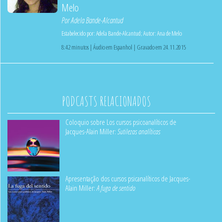
Melo
Por
Adela Bande-Alcantud
Estabelecido por:
Adela Bande-Alcantud
;
Autor:
Ana de Melo
8:42 minutos | Áudio em Espanhol | Gravado em 24.11.2015
PODCASTS RELACIONADOS
Coloquio sobre Los cursos psicoanalíticos de
Jacques-Alain Miller:
Sutilezas analíticas
Apresentação dos cursos psicanalíticos de Jacques-
Alain Miller:
A fuga de sentido