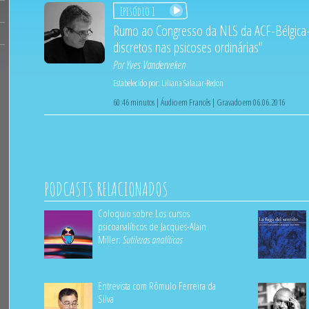
Episódio 1
Rumo ao Congresso da NLS da ACF-Bélgica-
discretos nas psicoses ordinárias"
Por
Yves Vanderveken
Estabelecido por:
Liliana Salazar-Redon
60:46 minutos | Áudio em Francês | Gravado em 06.06.2016
PODCASTS RELACIONADOS
Coloquio sobre Los cursos
psicoanalíticos de Jacques-Alain
Miller:
Sutilezas analíticas
Entrevista com Rômulo Ferreira da
Silva