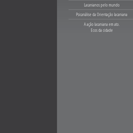
Lacanianos pelo mundo
Psicanálise da Orientação lacaniana
A ação lacaniana em ato.
Ecos da cidade