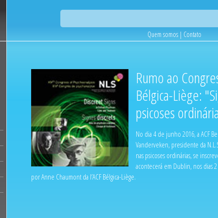
Quem somos
|
Contato
Rumo ao Congres
Bélgica-Liège: "S
psicoses ordinári
No dia 4 de junho 2016, a ACF Be
Vanderveken, presidente da N.L.S
nas psicoses ordinárias, se insc
acontecerá em Dublin, nos dias 2
por Anne Chaumont da l’ACF Bélgica-Liège.