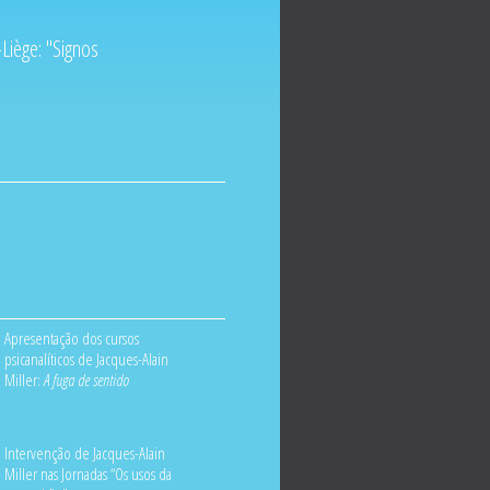
Liège: "Signos
Apresentação dos cursos
psicanalíticos de Jacques-Alain
Miller:
A fuga de sentido
Intervenção de Jacques-Alain
Miller nas Jornadas “Os usos da