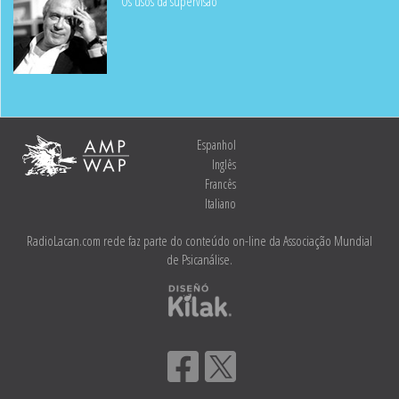
“Os usos da supervisão"
Espanhol
Inglês
Francês
Italiano
RadioLacan.com rede faz parte do conteúdo on-line da Associação Mundial
de Psicanálise.