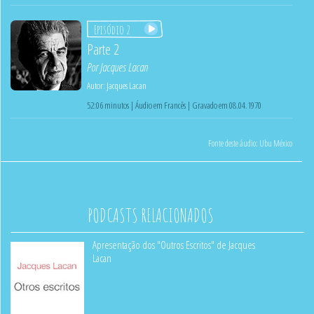
Episódio 2
Parte 2
Por
Jacques Lacan
Autor:
Jacques Lacan
52:06 minutos | Áudio em Francês | Gravado em 08.04.1970
Fonte deste áudio:
Ubu México
PODCASTS RELACIONADOS
Apresentação dos "Outros Escritos" de Jacques
Lacan