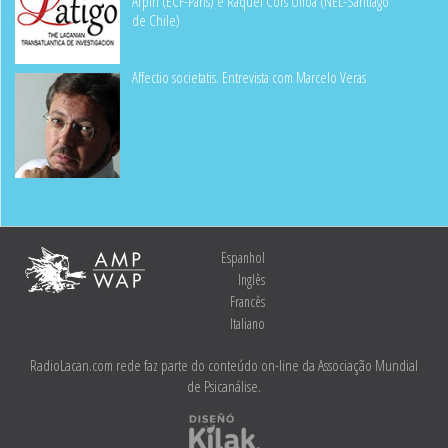
Arpin (ECF-Paris) e Raquel Cors Ulloa (NEL-Santiago
de Chile)
Affectio societatis. Entrevista com Marcelo Veras
Espanhol
Inglês
Francês
Italiano
RadioLacan.com rede faz parte do conteúdo on-line da Associação Mundial
de Psicanálise.