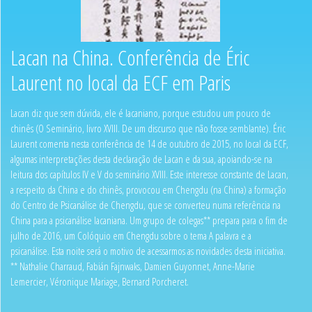
Lacan na China. Conferência de Éric
Laurent no local da ECF em Paris
Lacan diz que sem dúvida, ele é lacaniano, porque estudou um pouco de
chinês (O Seminário, livro XVIII. De um discurso que não fosse semblante). Éric
Laurent comenta nesta conferência de 14 de outubro de 2015, no local da ECF,
algumas interpretações desta declaração de Lacan e da sua, apoiando-se na
leitura dos capítulos IV e V do seminário XVIII. Este interesse constante de Lacan,
a respeito da China e do chinês, provocou em Chengdu (na China) a formação
do Centro de Psicanálise de Chengdu, que se converteu numa referência na
China para a psicanálise lacaniana. Um grupo de colegas** prepara para o fim de
julho de 2016, um Colóquio em Chengdu sobre o tema A palavra e a
psicanálise. Esta noite será o motivo de acessarmos as novidades desta iniciativa.
** Nathalie Charraud, Fabián Fajnwaks, Damien Guyonnet, Anne-Marie
Lemercier, Véronique Mariage, Bernard Porcheret.