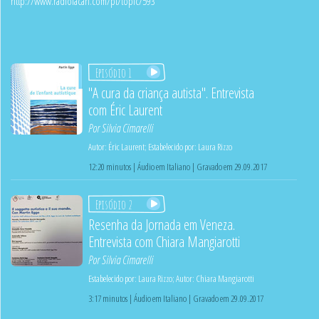
http://www.radiolacan.com/pt/topic/593
Episódio 1
"A cura da criança autista". Entrevista
com Éric Laurent
Por
Silvia Cimarelli
Autor:
Éric Laurent
;
Estabelecido por:
Laura Rizzo
12:20 minutos | Áudio em Italiano | Gravado em 29.09.2017
Episódio 2
Resenha da Jornada em Veneza.
Entrevista com Chiara Mangiarotti
Por
Silvia Cimarelli
Estabelecido por:
Laura Rizzo
;
Autor:
Chiara Mangiarotti
3:17 minutos | Áudio em Italiano | Gravado em 29.09.2017