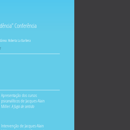
dência” Conferência
ltânea:
Roberta La Barbera
7
Apresentação dos cursos
psicanalíticos de Jacques-Alain
Miller:
A fuga de sentido
Intervenção de Jacques-Alain