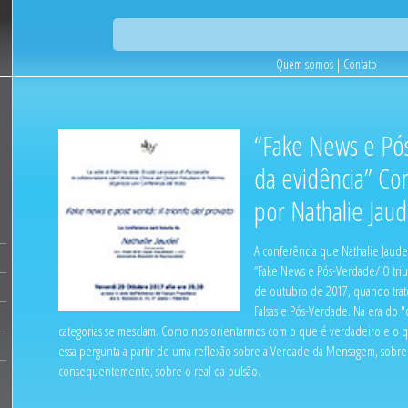
Quem somos
|
Contato
“Fake News e Pó
da evidência” Co
por Nathalie Jau
A conferência que Nathalie Jaudel
“Fake News e Pós-Verdade/ O triu
de outubro de 2017, quando trato
Falsas e Pós-Verdade. Na era do "c
categorias se mesclam. Como nos orientarmos com o que é verdadeiro e o q
essa pergunta a partir de uma reflexão sobre a Verdade da Mensagem, sobre 
consequentemente, sobre o real da pulsão.