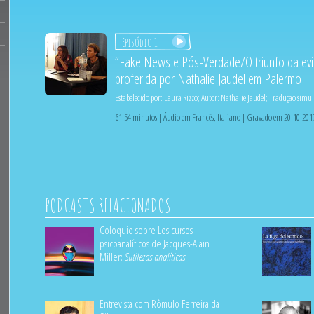
Episódio 1
“Fake News e Pós-Verdade/O triunfo da evi
proferida por Nathalie Jaudel em Palermo
Estabelecido por:
Laura Rizzo
;
Autor:
Nathalie Jaudel
;
Tradução simu
61:54 minutos | Áudio em Francês, Italiano | Gravado em 20.10.201
PODCASTS RELACIONADOS
Coloquio sobre Los cursos
psicoanalíticos de Jacques-Alain
Miller:
Sutilezas analíticas
Entrevista com Rômulo Ferreira da