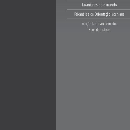
Lacanianos pelo mundo
Psicanálise da Orientação lacaniana
A ação lacaniana em ato.
Ecos da cidade