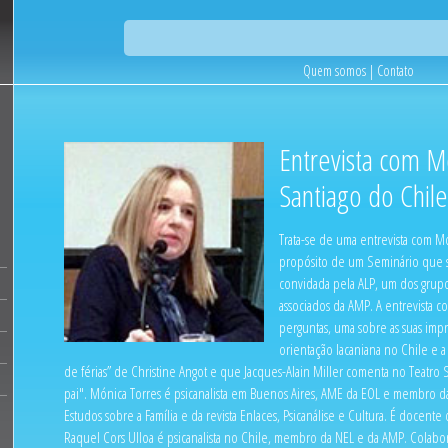
Quem somos
|
Contato
Entrevista com M
Santiago do Chile
Trata-se de uma entrevista com M
propósito de um Seminário que s
convidada pela ALP, um dos grupo
associados da AMP. A entrevista 
perguntas, uma sobre as suas impr
orientação lacaniana no Chile e
de férias” de Christine Angot e que Jacques-Alain Miller comenta no Teatro S
pai". Mónica Torres é psicanalista em Buenos Aires, AME da EOL e membro 
Estudos sobre a Família e da revista Enlaces, Psicanálise e Cultura. É doce
Raquel Cors Ulloa é psicanalista no Chile, membro da NEL e da AMP. Colabo