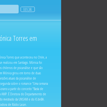
ónica Torres em
ónica Torres que aconteceu no Chile, a
e realizou em Santiago. Mónica foi
s chilenos de psicanálise e que são
com Mónica girou em torno de duas
essões atuais da psicanálise de
 a segunda sobre o romance “Uma semana
orano a partir do conceito "Basta de
da AMP. É Diretora do Departamento de
nte do mestrado da UNSAM e do ICdeBA.
radora de Rádio Lacan.