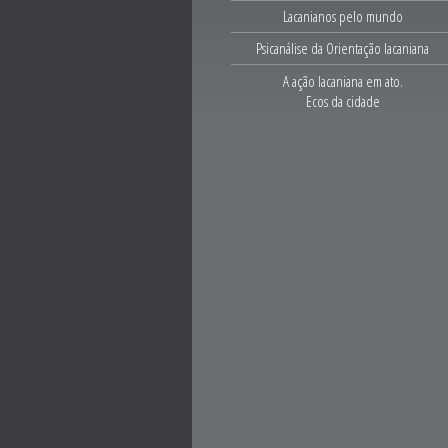
Lacanianos pelo mundo
Psicanálise da Orientação lacaniana
A ação lacaniana em ato.
Ecos da cidade