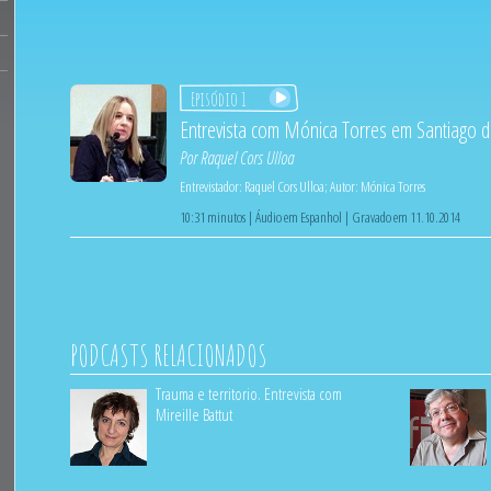
Episódio 1
Entrevista com Mónica Torres em Santiago d
Por
Raquel Cors Ulloa
Entrevistador:
Raquel Cors Ulloa
;
Autor:
Mónica Torres
10:31 minutos | Áudio em Espanhol | Gravado em 11.10.2014
PODCASTS RELACIONADOS
Trauma e territorio. Entrevista com
Mireille Battut