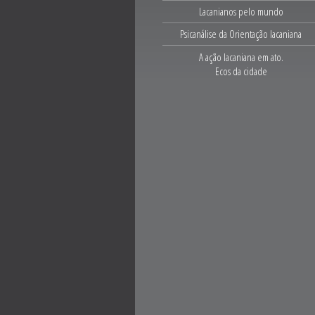
Lacanianos pelo mundo
Psicanálise da Orientação lacaniana
A ação lacaniana em ato.
Ecos da cidade