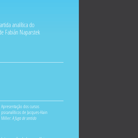
rtida analítica do
de Fabián Naparstek
Apresentação dos cursos
psicanalíticos de Jacques-Alain
Miller:
A fuga de sentido