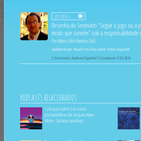
Episódio 1
Resenha do Seminário “Seguir o jogo ou a pa
modo que convém” sob a responsabilidade 
Por
Mario Elkin Ramírez Ortíz
Estabelecido por:
Raquel Cors Ulloa
;
Autor:
Fabián Naparstek
5:36 minutos | Áudio em Espanhol | Gravado em 31.03.2016
PODCASTS RELACIONADOS
Coloquio sobre Los cursos
psicoanalíticos de Jacques-Alain
Miller:
Sutilezas analíticas