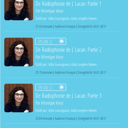
De Radiophonie de J. Lacan. Partie 1
Par
Véronique Voruz
Établi par:
Sofia Guaraguara
,
Katty Langelez-Stevens
27:43 minutes | Audio en Français | Enregistré le 14.01.2017
Épisode 11
De Radiophonie de J. Lacan. Partie 2
Par
Véronique Voruz
Établi par:
Sofia Guaraguara
,
Katty Langelez-Stevens
25:15 minutes | Audio en Français | Enregistré le 14.01.2017
Épisode 12
De Radiophonie de J. Lacan. Partie 3
Par
Véronique Voruz
Établi par:
Sofia Guaraguara
,
Katty Langelez-Stevens
25:04 minutes | Audio en Français | Enregistré le 14.01.2017