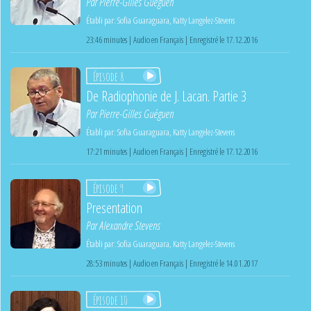
Par
Pierre-Gilles Guéguen
Établi par:
Sofia Guaraguara
,
Katty Langelez-Stevens
23:46 minutes | Audio en Français | Enregistré le 17.12.2016
Épisode 8
De Radiophonie de J. Lacan. Partie 3
Par
Pierre-Gilles Guéguen
Établi par:
Sofia Guaraguara
,
Katty Langelez-Stevens
17:21 minutes | Audio en Français | Enregistré le 17.12.2016
Épisode 9
Presentation
Par
Alexandre Stevens
Établi par:
Sofia Guaraguara
,
Katty Langelez-Stevens
28:53 minutes | Audio en Français | Enregistré le 14.01.2017
Épisode 10