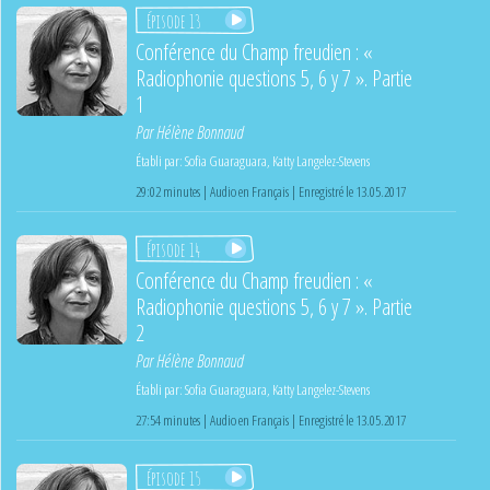
Épisode 13
Conférence du Champ freudien : «
Radiophonie questions 5, 6 y 7 ». Partie
1
Par
Hélène Bonnaud
Établi par:
Sofia Guaraguara
,
Katty Langelez-Stevens
29:02 minutes | Audio en Français | Enregistré le 13.05.2017
Épisode 14
Conférence du Champ freudien : «
Radiophonie questions 5, 6 y 7 ». Partie
2
Par
Hélène Bonnaud
Établi par:
Sofia Guaraguara
,
Katty Langelez-Stevens
27:54 minutes | Audio en Français | Enregistré le 13.05.2017
Épisode 15