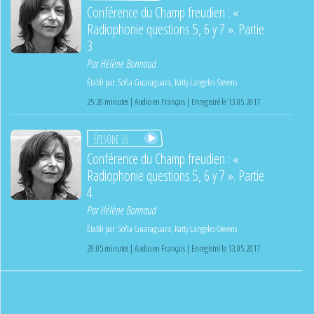
Conférence du Champ freudien : «
Radiophonie questions 5, 6 y 7 ». Partie
3
Par
Hélène Bonnaud
Établi par:
Sofia Guaraguara
,
Katty Langelez-Stevens
25:20 minutes | Audio en Français | Enregistré le 13.05.2017
Épisode 16
Conférence du Champ freudien : «
Radiophonie questions 5, 6 y 7 ». Partie
4
Par
Hélène Bonnaud
Établi par:
Sofia Guaraguara
,
Katty Langelez-Stevens
29:05 minutes | Audio en Français | Enregistré le 13.05.2017