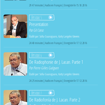
29:47 minutes | Audio en Français | Enregistré le 15.10.2016
Épisode 5
Presentation
Par
Gil Caroz
Établi par:
Sofia Guaraguara
,
Katty Langelez-Stevens
24:40 minutes | Audio en Français | Enregistré le 17.12.2016
Épisode 6
De Radiophonie de J. Lacan. Partie 1
Par
Pierre-Gilles Guéguen
Établi par:
Sofia Guaraguara
,
Katty Langelez-Stevens
24:25 minutes | Audio en Français | Enregistré le 17.12.2016
Épisode 7
De Radiofonía de J. Lacan. Parte 2