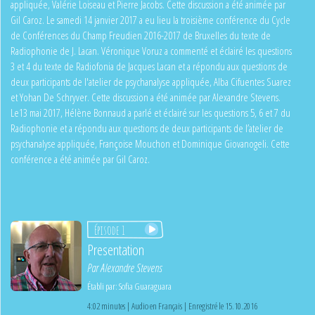
appliquée, Valérie Loiseau et Pierre Jacobs. Cette discussion a été animée par
Gil Caroz. Le samedi 14 janvier 2017 a eu lieu la troisième conférence du Cycle
de Conférences du Champ Freudien 2016-2017 de Bruxelles du texte de
Radiophonie de J. Lacan. Véronique Voruz a commenté et éclairé les questions
3 et 4 du texte de Radiofonia de Jacques Lacan et a répondu aux questions de
deux participants de l'atelier de psychanalyse appliquée, Alba Cifuentes Suarez
et Yohan De Schryver. Cette discussion a été animée par Alexandre Stevens.
Le13 mai 2017, Hélène Bonnaud a parlé et éclairé sur les questions 5, 6 et 7 du
Radiophonie et a répondu aux questions de deux participants de l’atelier de
psychanalyse appliquée, Françoise Mouchon et Dominique Giovanogeli. Cette
conférence a été animée par Gil Caroz.
Épisode 1
Presentation
Par
Alexandre Stevens
Établi par:
Sofia Guaraguara
4:02 minutes | Audio en Français | Enregistré le 15.10.2016