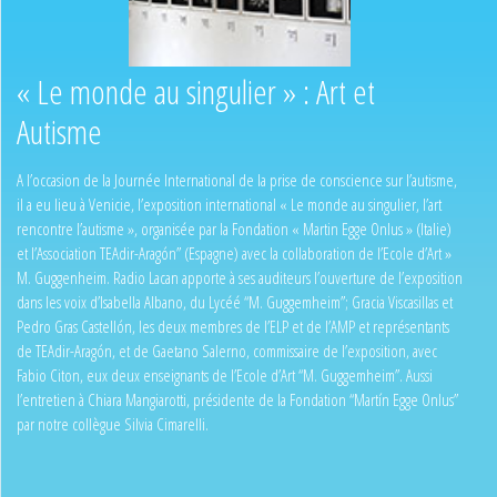
« Le monde au singulier » : Art et
Autisme
A l’occasion de la Journée International de la prise de conscience sur l’autisme,
il a eu lieu à Venicie, l’exposition international « Le monde au singulier, l’art
rencontre l’autisme », organisée par la Fondation « Martin Egge Onlus » (Italie)
et l’Association TEAdir-Aragón” (Espagne) avec la collaboration de l’Ecole d’Art »
M. Guggenheim. Radio Lacan apporte à ses auditeurs l’ouverture de l’exposition
dans les voix d’Isabella Albano, du Lycéé “M. Guggemheim”; Gracia Viscasillas et
Pedro Gras Castellón, les deux membres de l’ELP et de l’AMP et représentants
de TEAdir-Aragón, et de Gaetano Salerno, commissaire de l’exposition, avec
Fabio Citon, eux deux enseignants de l’Ecole d’Art “M. Guggemheim”. Aussi
l’entretien à Chiara Mangiarotti, présidente de la Fondation “Martín Egge Onlus”
par notre collègue Silvia Cimarelli.