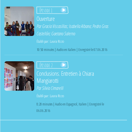
Épisode 1
Ouverture
Par
Gracia Viscasillas
;
Isabella Albano
;
Pedro Gras
Castellón
;
Gaetano Salerno
Établi par:
Laura Rizzo
10:50 minutes | Audio en Italien | Enregistré le 07.06.2016
Épisode 2
Conclusions. Entretien à Chiara
Mangiarotti
Par
Silvia Cimarelli
Établi par:
Laura Rizzo
8:20 minutes | Audio en Espagnol, Italien | Enregistré le
06.06.2016