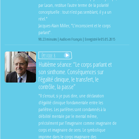
par Lacan, restitue l’autre terme de la polarité
conceptuelle : tout n’est pas semblant, il y a un
réel."
Jacques-Alain Miller, "L'inconscient et le corps
parlant".
98:23 minutes | Audio en Français | Enregistré le 05.05.2015
Épisode 8
Huitième séance: “Le corps parlant et
son sinthome. Conséquences sur
l’égalité clinique, le transfert, le
contrôle, la passe”
"Il s’ensuit, si je puis dire, une déclaration
d’égalité clinique fondamentale entre les
parlêtres. Les parlêtres sont condamnés à la
débilité mentale par le mental même,
précisément par l’imaginaire comme imaginaire de
corps et imaginaire de sens. Le symbolique
imprime dans le corps imaginaire des