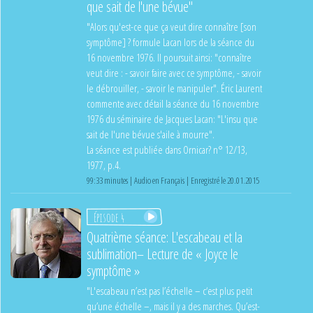
que sait de l'une bévue"
"Alors qu'est-ce que ça veut dire connaître [son
symptôme] ? formule Lacan lors de la séance du
16 novembre 1976. Il poursuit ainsi: "connaître
veut dire : - savoir faire avec ce symptôme, - savoir
le débrouiller, - savoir le manipuler". Éric Laurent
commente avec détail la séance du 16 novembre
1976 du séminaire de Jacques Lacan: "L'insu que
sait de l'une bévue s'aile à mourre".
La séance est publiée dans Ornicar? n° 12/13,
1977, p.4.
99:33 minutes | Audio en Français | Enregistré le 20.01.2015
Épisode 4
Quatrième séance: L'escabeau et la
sublimation– Lecture de « Joyce le
symptôme »
"L'escabeau n’est pas l’échelle – c‘est plus petit
qu’une échelle –, mais il y a des marches. Qu’est-