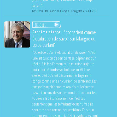
parlant".
88:33 minutes | Audio en Français | Enregistré le 14.04.2015
Épisode 7
Septième séance: L'inconscient comme
élucubration de savoir sur lalangue du
corps parlant"
"Qu’est-ce qu’une élucubration de savoir ? C’est
une articulation de semblants se déprenant d’un
réel et à la fois l’enserrant. La mutation majeure
qui a touché l’ordre symbolique au XXI ème
siècle, c’est qu’il est désormais très largement
conçu comme une articulation de semblants. Les
catégories traditionnelles organisant l’existence
passent au rang de simples constructions sociales,
vouées à la déconstruction. Ce n’est pas
seulement que les semblants vacillent, mais ils
sont reconnus comme des semblants. Et par un
curieux entrecroisement, c’est la psychanalyse qui,