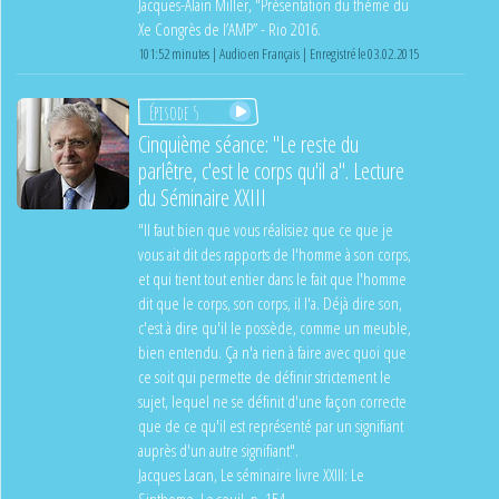
Jacques-Alain Miller, "Présentation du thème du
Xe Congrès de l’AMP” - Rio 2016.
101:52 minutes | Audio en Français | Enregistré le 03.02.2015
Épisode 5
Cinquième séance: "Le reste du
parlêtre, c'est le corps qu'il a". Lecture
du Séminaire XXIII
"Il faut bien que vous réalisiez que ce que je
vous ait dit des rapports de l'homme à son corps,
et qui tient tout entier dans le fait que l'homme
dit que le corps, son corps, il l'a. Déjà dire son,
c'est à dire qu'il le possède, comme un meuble,
bien entendu. Ça n'a rien à faire avec quoi que
ce soit qui permette de définir strictement le
sujet, lequel ne se définit d'une façon correcte
que de ce qu'il est représenté par un signifiant
auprès d'un autre signifiant".
Jacques Lacan, Le séminaire livre XXIII: Le
Sinthome, Le seuil, p. 154.