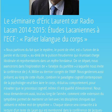
Le séminaire d'Éric Laurent sur Radio
Lacan 2014-2015: Études Lacaniennes à
l’ECF : « Parler lalangue du corps »
« Nous partirons du fait que le mystère, le point de réel, est « l’union de la
parole et du corps », au-delà de la pulsion freudienne qui réunissait charge
libidinale et représentations dans un mythe fondateur. De ce départ, nous
avancerons dans l’exploration de « l’analyse du parlêtre » à laquelle nous invite
la conférence de J.-A. Miller au dernier congrès de l’AMP. Nous garderons aussi
présent, au long de cette étude, combien le paradigme cognitif contemporain
de la psychologie veut faire taire le corps, réduit au comportement, pour
n’exalter que le processus cognitif, même s’il est qualifié d’émotionnel. Nous
nous demanderons aussi, tout au long de l’année, comment cette extension du
symptôme permet de maintenir un lien avec les disciplines cliniques qui
utilisent ce même mot de symptôme ». Chaque séance sera consacrée à la
lecture d’un texte de Lacan qui est mentionné dans la conférence de Jacques-