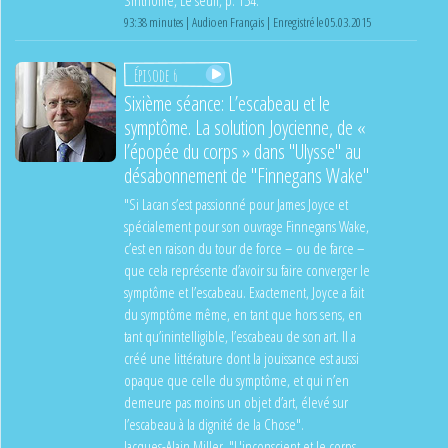
93:38 minutes | Audio en Français | Enregistré le 05.03.2015
Épisode 6
Sixième séance: L’escabeau et le
symptôme. La solution Joycienne, de «
l’épopée du corps » dans "Ulysse" au
désabonnement de "Finnegans Wake"
"Si Lacan s’est passionné pour James Joyce et
spécialement pour son ouvrage Finnegans Wake,
c’est en raison du tour de force – ou de farce –
que cela représente d’avoir su faire converger le
symptôme et l’escabeau. Exactement, Joyce a fait
du symptôme même, en tant que hors sens, en
tant qu’inintelligible, l’escabeau de son art. Il a
créé une littérature dont la jouissance est aussi
opaque que celle du symptôme, et qui n’en
demeure pas moins un objet d’art, élevé sur
l’escabeau à la dignité de la Chose".
Jacques-Alain Miller, "L'inconscient et le corps