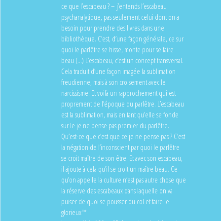
ce que l’escabeau ? – j’entends l’escabeau
psychanalytique, pas seulement celui dont on a
besoin pour prendre des livres dans une
bibliothèque. C’est, d’une façon générale, ce sur
quoi le parlêtre se hisse, monte pour se faire
beau (...) L’escabeau, c’est un concept transversal.
Cela traduit d’une façon imagée la sublimation
freudienne, mais à son croisement avec le
narcissisme. Et voilà un rapprochement qui est
proprement de l’époque du parlêtre. L’escabeau
est la sublimation, mais en tant qu’elle se fonde
sur le je ne pense pas premier du parlêtre.
Qu’est-ce que c’est que ce je ne pense pas ? C’est
la négation de l’inconscient par quoi le parlêtre
se croit maître de son être. Et avec son escabeau,
il ajoute à cela qu’il se croit un maître beau. Ce
qu’on appelle la culture n’est pas autre chose que
la réserve des escabeaux dans laquelle on va
puiser de quoi se pousser du col et faire le
glorieux"*