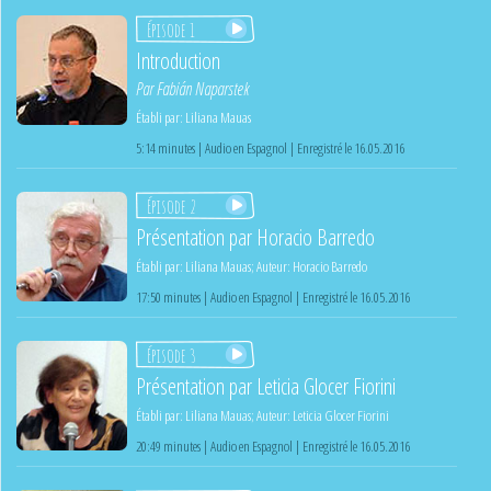
Épisode 1
Introduction
Par
Fabián Naparstek
Établi par:
Liliana Mauas
5:14 minutes | Audio en Espagnol | Enregistré le 16.05.2016
Épisode 2
Présentation par Horacio Barredo
Établi par:
Liliana Mauas
;
Auteur:
Horacio Barredo
17:50 minutes | Audio en Espagnol | Enregistré le 16.05.2016
Épisode 3
Présentation par Leticia Glocer Fiorini
Établi par:
Liliana Mauas
;
Auteur:
Leticia Glocer Fiorini
20:49 minutes | Audio en Espagnol | Enregistré le 16.05.2016