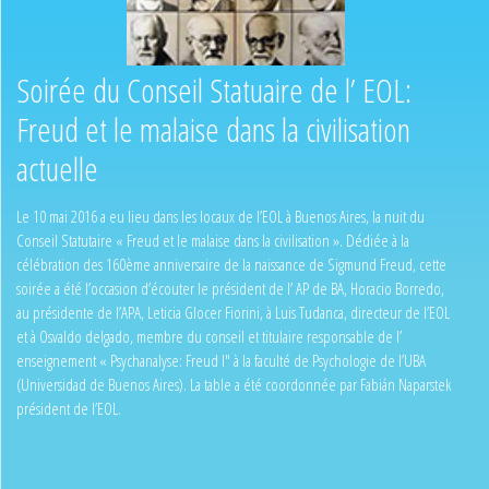
Soirée du Conseil Statuaire de l’ EOL:
Freud et le malaise dans la civilisation
actuelle
Le 10 mai 2016 a eu lieu dans les locaux de l’EOL à Buenos Aires, la nuit du
Conseil Statutaire « Freud et le malaise dans la civilisation ». Dédiée à la
célébration des 160ème anniversaire de la naissance de Sigmund Freud, cette
soirée a été l’occasion d’écouter le président de l’ AP de BA, Horacio Borredo,
au présidente de l’APA, Leticia Glocer Fiorini, à Luis Tudanca, directeur de l’EOL
et à Osvaldo delgado, membre du conseil et titulaire responsable de l’
enseignement « Psychanalyse: Freud I" à la faculté de Psychologie de l’UBA
(Universidad de Buenos Aires). La table a été coordonnée par Fabián Naparstek
président de l’EOL.