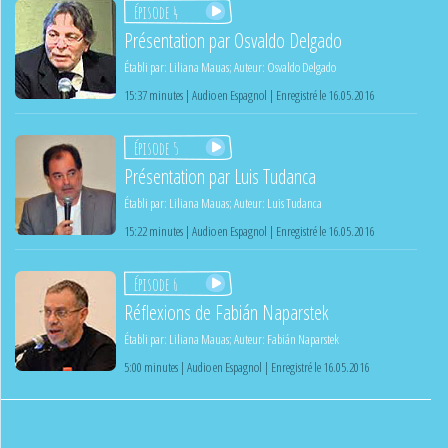
Épisode 4
Présentation par Osvaldo Delgado
Établi par:
Liliana Mauas
;
Auteur:
Osvaldo Delgado
15:37 minutes | Audio en Espagnol | Enregistré le 16.05.2016
Épisode 5
Présentation par Luis Tudanca
Établi par:
Liliana Mauas
;
Auteur:
Luis Tudanca
15:22 minutes | Audio en Espagnol | Enregistré le 16.05.2016
Épisode 6
Réflexions de Fabián Naparstek
Établi par:
Liliana Mauas
;
Auteur:
Fabián Naparstek
5:00 minutes | Audio en Espagnol | Enregistré le 16.05.2016