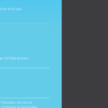
'Ecole de la Cause
de l'ACF-Midi Pyrénées.
Présentation des cours de
psychanalyse de Jacques-Alain