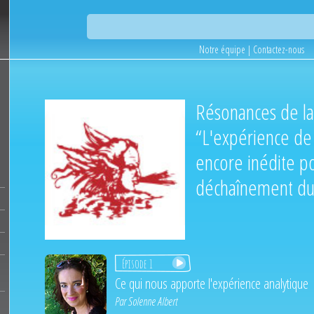
Notre équipe
|
Contactez-nous
Résonances de la
“L'expérience de 
encore inédite po
déchaînement du
Épisode 1
Ce qui nous apporte l'expérience analytique
Par
Solenne Albert