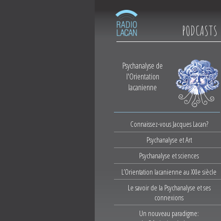
PODCASTS
Psychanalyse de
l'Orientation
lacanienne
Connaissez-vous Jacques Lacan?
Psychanalyse et Art
Psychanalyse et sciences
L’Orientation lacanienne au XXIe siècle
Le savoir de la Psychanalyse et ses
connexions
Un nouveau paradigme: