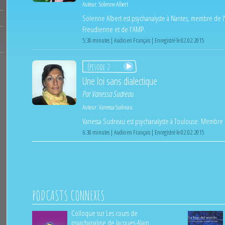
Auteur:
Solenne Albert
Solenne Albert est psychanalyste à Nantes, membre de l
Freudienne et de l'AMP.
5:38 minutes | Audio en Français | Enregistré le 02.02.2015
Épisode 2
Une loi sans dialectique
Par
Vanessa Sudreau
Auteur:
Vanessa Sudreau
Vanessa Sudreau est psychanalyste à Toulouse. Membre 
6:30 minutes | Audio en Français | Enregistré le 02.02.2015
PODCASTS CONNEXES
Colloque sur Les cours de
psyachanalyse de Jacques-Alain