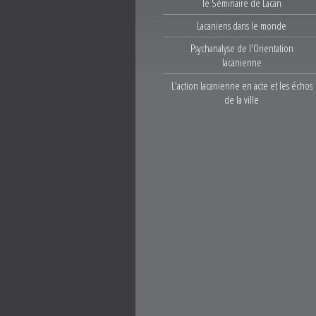
le Séminaire de Lacan
Lacaniens dans le monde
Psychanalyse de l'Orientation
lacanienne
L'action lacanienne en acte et les échos
de la ville