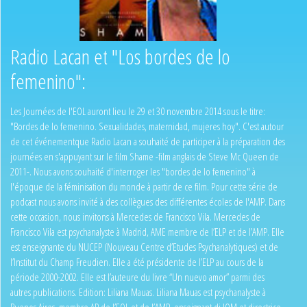
Radio Lacan et "Los bordes de lo
femenino":
Les Journées de l'EOL auront lieu le 29 et 30 novembre 2014 sous le titre:
"Bordes de lo femenino. Sexualidades, maternidad, mujeres hoy". C'est autour
de cet événementque Radio Lacan a souhaité de participer à la préparation des
journées en s'appuyant sur le film Shame -film anglais de Steve Mc Queen de
2011-. Nous avons souhaité d'interroger les "bordes de lo femenino" à
l'époque de la féminisation du monde à partir de ce film. Pour cette série de
podcast nous avons invité à des collègues des différentes écoles de l'AMP. Dans
cette occasion, nous invitons à Mercedes de Francisco Vila. Mercedes de
Francisco Vila est psychanalyste à Madrid, AME membre de l’ELP et de l’AMP. Elle
est enseignante du NUCEP (Nouveau Centre d’Etudes Psychanalytiques) et de
l’Institut du Champ Freudien. Elle a été présidente de l’ELP au cours de la
période 2000-2002. Elle est l’auteure du livre “Un nuevo amor” parmi des
autres publications. Edition: Liliana Mauas. Liliana Mauas est psychanalyste à
Buenos Aires, membre AP de l’EOL et de l’AMP, enseignant di IOM et directrice