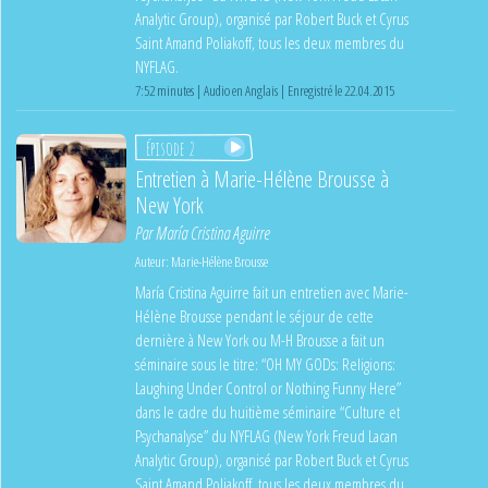
Analytic Group), organisé par Robert Buck et Cyrus
Saint Amand Poliakoff, tous les deux membres du
NYFLAG.
7:52 minutes | Audio en Anglais | Enregistré le 22.04.2015
Épisode 2
Entretien à Marie-Hélène Brousse à
New York
Par
María Cristina Aguirre
Auteur:
Marie-Hélène Brousse
María Cristina Aguirre fait un entretien avec Marie-
Hélène Brousse pendant le séjour de cette
dernière à New York ou M-H Brousse a fait un
séminaire sous le titre: “OH MY GODs: Religions:
Laughing Under Control or Nothing Funny Here”
dans le cadre du huitième séminaire “Culture et
Psychanalyse” du NYFLAG (New York Freud Lacan
Analytic Group), organisé par Robert Buck et Cyrus
Saint Amand Poliakoff, tous les deux membres du