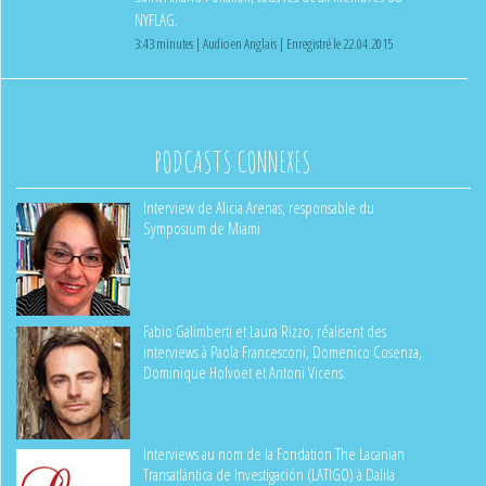
NYFLAG.
3:43 minutes | Audio en Anglais | Enregistré le 22.04.2015
PODCASTS CONNEXES
Interview de Alicia Arenas, responsable du
Symposium de Miami
Fabio Galimberti et Laura Rizzo, réalisent des
interviews à Paola Francesconi, Domenico Cosenza,
Dominique Holvoet et Antoni Vicens.
Interviews au nom de la Fondation The Lacanian
Transatlántica de Investigación (LATIGO) à Dalila