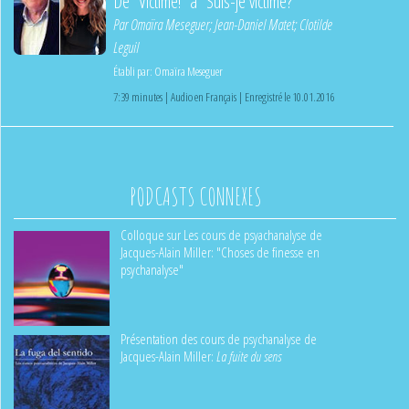
De “Victime!” à “Suis-je victime?”
Par
Omaïra Meseguer
;
Jean-Daniel Matet
;
Clotilde
Leguil
Établi par:
Omaïra Meseguer
7:39 minutes | Audio en Français | Enregistré le 10.01.2016
PODCASTS CONNEXES
Colloque sur Les cours de psyachanalyse de
Jacques-Alain Miller: "Choses de finesse en
psychanalyse"
Présentation des cours de psychanalyse de
Jacques-Alain Miller:
La fuite du sens