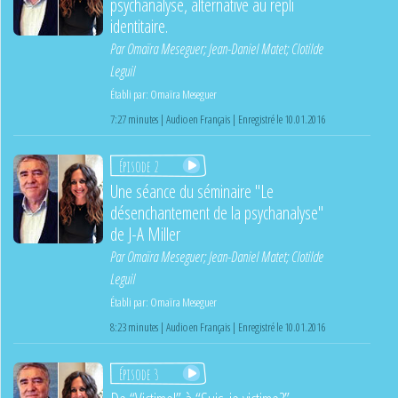
psychanalyse, alternative au repli
identitaire.
Par
Omaïra Meseguer
;
Jean-Daniel Matet
;
Clotilde
Leguil
Établi par:
Omaïra Meseguer
7:27 minutes | Audio en Français | Enregistré le 10.01.2016
Épisode 2
Une séance du séminaire "Le
désenchantement de la psychanalyse"
de J-A Miller
Par
Omaïra Meseguer
;
Jean-Daniel Matet
;
Clotilde
Leguil
Établi par:
Omaïra Meseguer
8:23 minutes | Audio en Français | Enregistré le 10.01.2016
Épisode 3