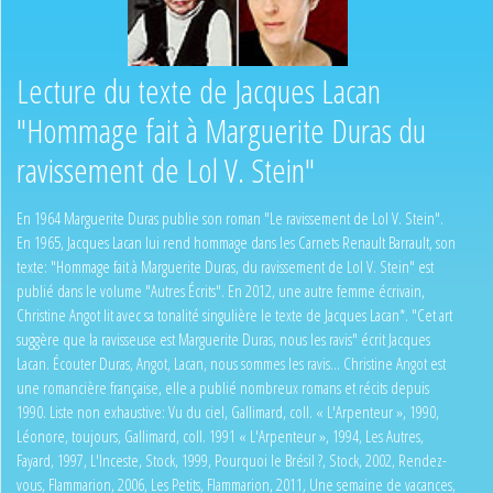
Lecture du texte de Jacques Lacan
"Hommage fait à Marguerite Duras du
ravissement de Lol V. Stein"
En 1964 Marguerite Duras publie son roman "Le ravissement de Lol V. Stein".
En 1965, Jacques Lacan lui rend hommage dans les Carnets Renault Barrault, son
texte: "Hommage fait à Marguerite Duras, du ravissement de Lol V. Stein" est
publié dans le volume "Autres Écrits". En 2012, une autre femme écrivain,
Christine Angot lit avec sa tonalité singulière le texte de Jacques Lacan*. "Cet art
suggère que la ravisseuse est Marguerite Duras, nous les ravis" écrit Jacques
Lacan. Écouter Duras, Angot, Lacan, nous sommes les ravis... Christine Angot est
une romancière française, elle a publié nombreux romans et récits depuis
1990. Liste non exhaustive: Vu du ciel, Gallimard, coll. « L'Arpenteur », 1990,
Léonore, toujours, Gallimard, coll. 1991 « L'Arpenteur », 1994, Les Autres,
Fayard, 1997, L'Inceste, Stock, 1999, Pourquoi le Brésil ?, Stock, 2002, Rendez-
vous, Flammarion, 2006, Les Petits, Flammarion, 2011, Une semaine de vacances,