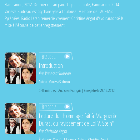
Flammarion, 2012. Dernier roman paru: La petite foule, Flammarion, 2014.
Vanessa Sudreau est psychanalyste à Toulouse. Membre de l'ACF-Midi
Pyrénées. Radio Lacan remercie vivement Christine Angot d'avoir autorisé la
mise à l'écoute de cet enregistrement.
Épisode 1
Introduction
Par
Vanessa Sudreau
Auteur:
Vanessa Sudreau
5:46 minutes | Audio en Français | Enregistré le 29.12.2012
Épisode 2
Lecture du "Hommage fait à Marguerite
Duras, du ravissement de Lol V. Stein"
Par
Christine Angot
Établi par:
Omaïra Meseguer
;
Auteur:
Christine Angot