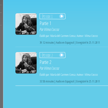
Épisode 1
Partie 1
Par
Vilma Coccoz
Établi par:
María del Carmen Conca
;
Auteur:
Vilma Coccoz
39:12 minutes | Audio en Espagnol | Enregistré le 25.11.2011
Épisode 2
Partie 2
Par
Vilma Coccoz
Établi par:
María del Carmen Conca
;
Auteur:
Vilma Coccoz
33:58 minutes | Audio en Espagnol | Enregistré le 25.11.2011