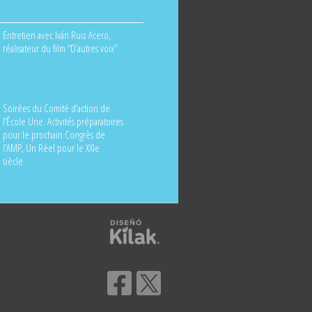
Entretien avec Iván Ruiz Acero,
réalisateur du film “D’autres voix”
Soirées du Comité d’action de
l’École Une. Activités préparatoires
pour le prochain Congrès de
l’AMP, Un Réel pour le XXIe
siècle.