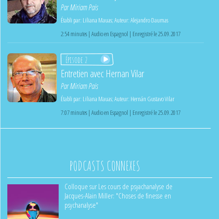
Par
Miriam Pais
Établi par:
Liliana Mauas
;
Auteur:
Alejandro Daumas
2:54 minutes | Audio en Espagnol | Enregistré le 25.09.2017
Épisode 2
Entretien avec Hernan Vilar
Par
Miriam Pais
Établi par:
Liliana Mauas
;
Auteur:
Hernán Gustavo Vilar
7:07 minutes | Audio en Espagnol | Enregistré le 25.09.2017
PODCASTS CONNEXES
Colloque sur Les cours de psyachanalyse de
Jacques-Alain Miller: "Choses de finesse en
psychanalyse"