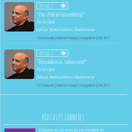
Épisode 2
"Pas d'idéal rassembleur"
Par
Gil Caroz
Établi par:
Nicolás Landriscini
,
Eduardo Scarone
13:43 minutes | Audio en Français | Enregistré le 22.06.2017
Épisode 3
"Révolution vs subversion"
Par
Gil Caroz
Établi par:
Nicolás Landriscini
,
Eduardo Scarone
33:53 minutes | Audio en Français | Enregistré le 22.06.2017
PODCASTS CONNEXES
Colloque sur Les cours de psyachanalyse de