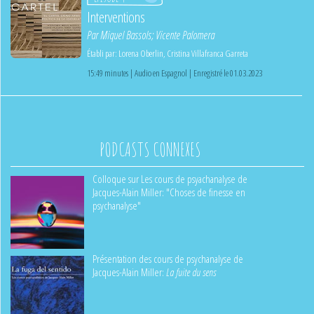
Interventions
Par
Miquel Bassols
;
Vicente Palomera
Établi par:
Lorena Oberlin
,
Cristina Villafranca Garreta
15:49 minutes | Audio en Espagnol | Enregistré le 01.03.2023
PODCASTS CONNEXES
Colloque sur Les cours de psyachanalyse de
Jacques-Alain Miller: "Choses de finesse en
psychanalyse"
Présentation des cours de psychanalyse de
Jacques-Alain Miller:
La fuite du sens