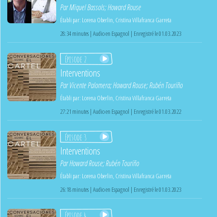
Par
Miquel Bassols
;
Howard Rouse
Établi par:
Lorena Oberlin
,
Cristina Villafranca Garreta
28:34 minutes | Audio en Espagnol | Enregistré le 01.03.2023
Épisode 2
Interventions
Par
Vicente Palomera
;
Howard Rouse
;
Rubén Touriño
Établi par:
Lorena Oberlin
,
Cristina Villafranca Garreta
27:21 minutes | Audio en Espagnol | Enregistré le 01.03.2022
Épisode 3
Interventions
Par
Howard Rouse
;
Rubén Touriño
Établi par:
Lorena Oberlin
,
Cristina Villafranca Garreta
26:18 minutes | Audio en Espagnol | Enregistré le 01.03.2023
Épisode 4