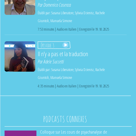
Par
Domenico Cosenza
Établi par:
Susana Liberatore
,
Sylwia Dzienisz
,
Rachele
Giuntoli
,
Manuela Simone
7:53 minutes | Audio en Italien | Enregistré le 19.10.2025
Épisode 3
Il n'y a pas et la traduction
Par
Adele Succetti
Établi par:
Susana Liberatore
,
Sylwia Dzienisz
,
Rachele
Giuntoli
,
Manuela Simone
4:35 minutes | Audio en Italien | Enregistré le 19.10.2025
PODCASTS CONNEXES
Colloque sur Les cours de psyachanalyse de