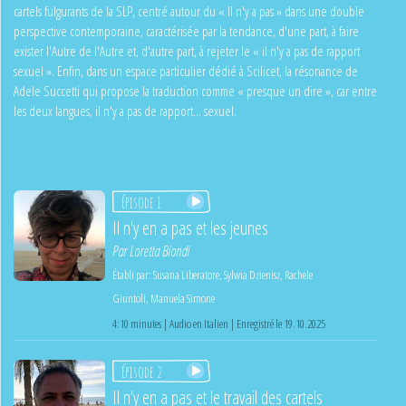
cartels fulgurants de la SLP, centré autour du « Il n'y a pas » dans une double
perspective contemporaine, caractérisée par la tendance, d'une part, à faire
exister l'Autre de l'Autre et, d'autre part, à rejeter le « il n'y a pas de rapport
sexuel ». Enfin, dans un espace particulier dédié à Scilicet, la résonance de
Adele Succetti qui propose la traduction comme « presque un dire », car entre
les deux langues, il n'y a pas de rapport... sexuel.
Épisode 1
Il n'y en a pas et les jeunes
Par
Loretta Biondi
Établi par:
Susana Liberatore
,
Sylwia Dzienisz
,
Rachele
Giuntoli
,
Manuela Simone
4:10 minutes | Audio en Italien | Enregistré le 19.10.2025
Épisode 2
Il n'y en a pas et le travail des cartels