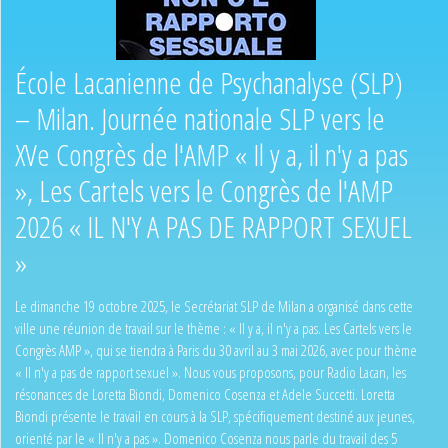
École Lacanienne de Psychanalyse (SLP)
– Milan. Journée nationale SLP vers le
XVe Congrès de l'AMP « Il y a, il n'y a pas
», Les Cartels vers le Congrès de l'AMP
2026 « IL N'Y A PAS DE RAPPORT SEXUEL
»
Le dimanche 19 octobre 2025, le Secrétariat SLP de Milan a organisé dans cette
ville une réunion de travail sur le thème : « Il y a, il n'y a pas. Les Cartels vers le
Congrès AMP », qui se tiendra à Paris du 30 avril au 3 mai 2026, avec pour thème
« Il n'y a pas de rapport sexuel ». Nous vous proposons, pour Radio Lacan, les
résonances de Loretta Biondi, Domenico Cosenza et Adele Succetti. Loretta
Biondi présente le travail en cours à la SLP, spécifiquement destiné aux jeunes,
orienté par le « Il n'y a pas ». Domenico Cosenza nous parle du travail des 5