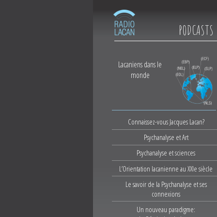
PODCASTS
Lacaniens dans le
monde
Connaissez-vous Jacques Lacan?
Psychanalyse et Art
Psychanalyse et sciences
L’Orientation lacanienne au XXIe siècle
Le savoir de la Psychanalyse et ses
connexions
Un nouveau paradigme: