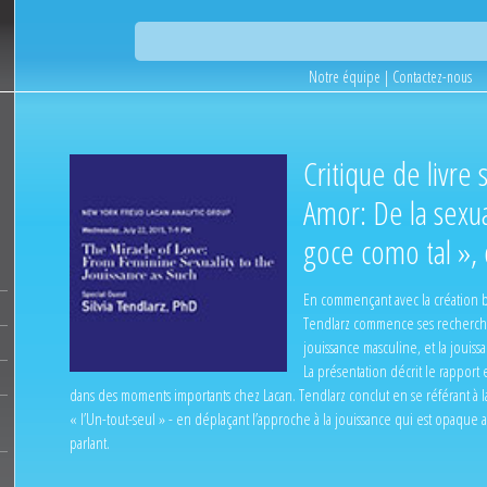
Notre équipe
|
Contactez-nous
Critique de livre 
Amor: De la sexu
goce como tal », 
En commençant avec la création bi
Tendlarz commence ses recherches
jouissance masculine, et la jouis
La présentation décrit le rapport e
dans des moments importants chez Lacan. Tendlarz conclut en se référant à l
« l’Un-tout-seul » - en déplaçant l’approche à la jouissance qui est opaque
parlant.