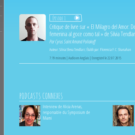
Épisode 1
Critique de livre sur « El Milagro del Amor: D
femenina al goce como tal » de Silvia Tendlar
Par
Cyrus Saint Amand Poliakoff
Auteur:
Silvia Elena Tendlarz
;
Établi par:
Florencia F.C. Shanahan
7:19 minutes | Audio en Anglais | Enregistré le 22.07.2015
PODCASTS CONNEXES
Interview de Alicia Arenas,
responsable du Symposium de
Miami