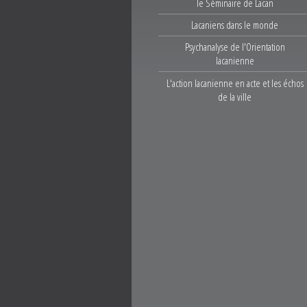
le Séminaire de Lacan
Lacaniens dans le monde
Psychanalyse de l'Orientation
lacanienne
L'action lacanienne en acte et les échos
de la ville