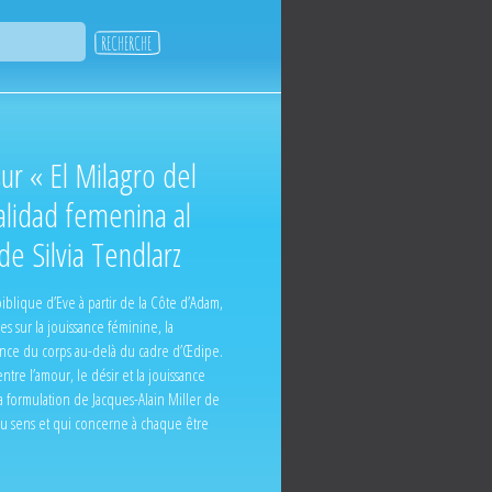
sur « El Milagro del
alidad femenina al
de Silvia Tendlarz
blique d’Eve à partir de la Côte d’Adam,
 sur la jouissance féminine, la
sance du corps au-delà du cadre d’Œdipe.
ntre l’amour, le désir et la jouissance
a formulation de Jacques-Alain Miller de
 au sens et qui concerne à chaque être