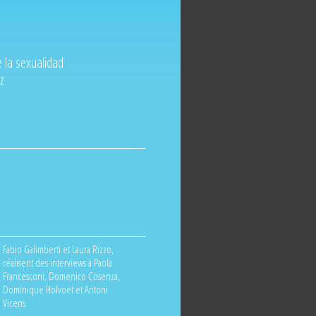
e la sexualidad
z
Fabio Galimberti et Laura Rizzo,
réalisent des interviews à Paola
Francesconi, Domenico Cosenza,
Dominique Holvoet et Antoni
Vicens.