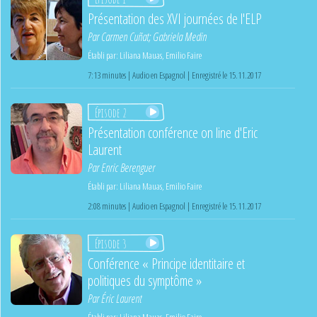
Présentation des XVI journées de l'ELP
Par
Carmen Cuñat
;
Gabriela Medin
Établi par:
Liliana Mauas
,
Emilio Faire
7:13 minutes | Audio en Espagnol | Enregistré le 15.11.2017
Épisode 2
Présentation conférence on line d'Eric
Laurent
Par
Enric Berenguer
Établi par:
Liliana Mauas
,
Emilio Faire
2:08 minutes | Audio en Espagnol | Enregistré le 15.11.2017
Épisode 3
Conférence « Principe identitaire et
politiques du symptôme »
Par
Éric Laurent
Établi par:
Liliana Mauas
,
Emilio Faire